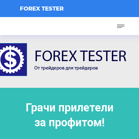
FOREX TESTER
Грачи прилетели
за профитом!