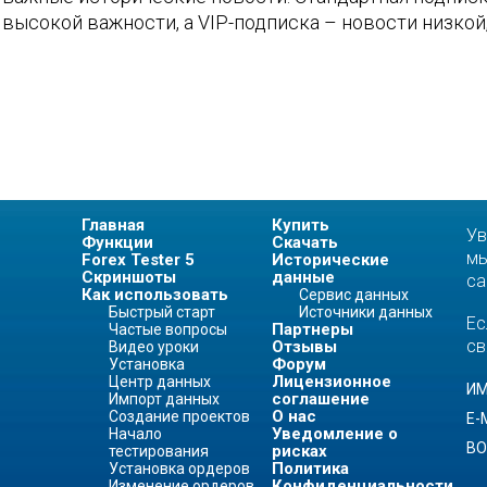
высокой важности, а VIP-подписка – новости низкой
Главная
Купить
Ув
Функции
Скачать
мы
Forex Tester 5
Исторические
Скриншоты
данные
са
Как использовать
Сервис данных
Быстрый старт
Источники данных
Ес
Партнеры
Частые вопросы
св
Отзывы
Видео уроки
Форум
Установка
Лицензионное
Центр данных
И
соглашение
Импорт данных
О нас
Создание проектов
E-
Уведомление о
Начало
ВО
рисках
тестирования
Политика
Установка ордеров
Конфиденциальности
Изменение ордеров