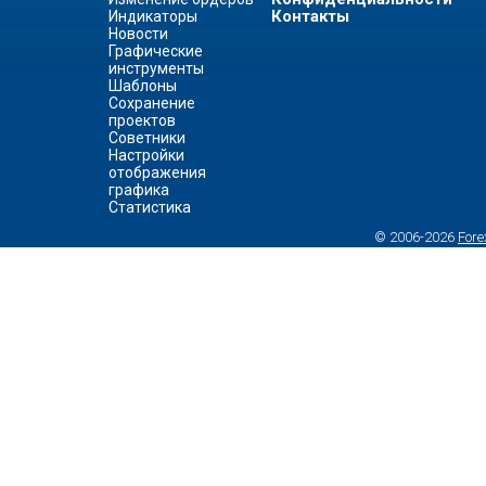
Контакты
Индикаторы
Новости
Графические
инструменты
Шаблоны
Сохранение
проектов
Советники
Настройки
отображения
графика
Статистика
© 2006-2026
Fore