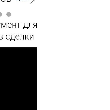
умент для
в сделки