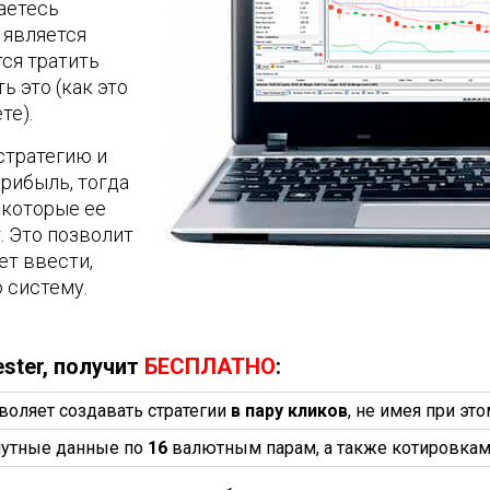
аетесь
 является
тся тратить
ь это (как это
те).
стратегию и
прибыль, тогда
екоторые ее
. Это позволит
ет ввести,
 систему.
ster, получит
БЕСПЛАТНО
:
воляет создавать стратегии
в пару кликов
, не имея при э
утные данные по
16
валютным парам, а также котировкам 