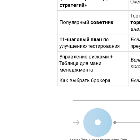
Оче
стратегий
»
Тор
Популярный
советник
тор
ана
11-шаговый план
по
Бел
улучшению тестирования
пре
Управление рисками +
Бел
Таблица для мани
пос
менеджмента
Как выбрать брокера
Бел