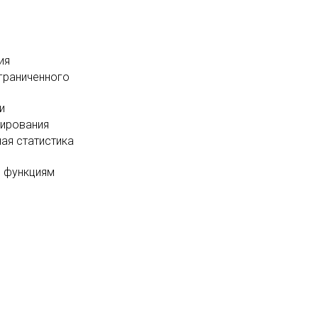
ия
граниченного
и
тирования
ая статистика
 функциям