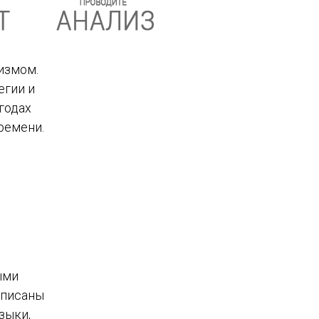
измом.
егии и
годах
ремени.
ыми
аписаны
зыки,