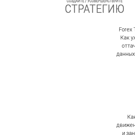
Forex
Как у
отта
данных
Ка
движен
и за