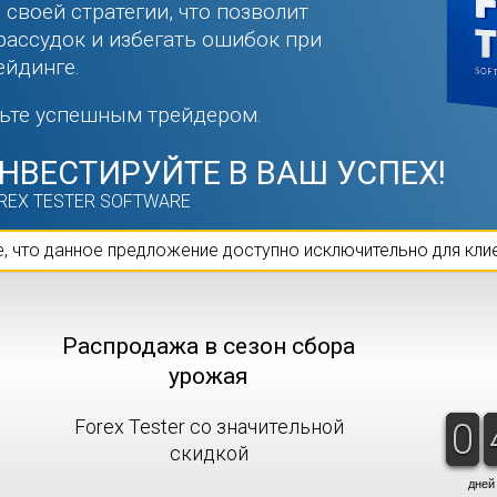
 своей стратегии, что позволит
рассудок и избегать ошибок при
йдинге.
ньте успешным трейдером.
НВЕСТИРУЙТЕ В ВАШ УСПЕХ!
REX TESTER SOFTWARE
, что данное предложение доступно исключительно для клиен
Распродажа в сезон сбора
урожая
Forex Tester со значительной
9
0
9
0
скидкой
дней