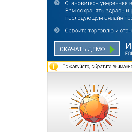
Становитесь увереннее в
Вам сохранять здравый 
последующем онлайн тре
Освойте торговлю и ста
И
СКАЧАТЬ ДЕМО
FO
Пожалуйста, обратите внимание