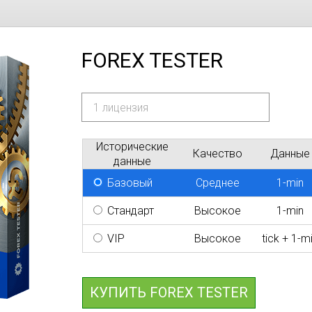
FOREX TESTER
Исторические
Качество
Данные
данные
Базовый
Среднее
1-min
Стандарт
Высокое
1-min
VIP
Высокое
tick + 1-m
КУПИТЬ FOREX TESTER