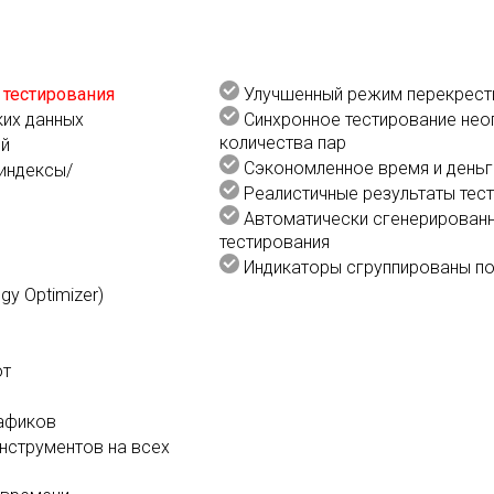
 тестирования
Улучшенный режим перекрест
ких данных
Синхронное тестирование нео
количества пар
ей
Сэкономленное время и деньг
индексы/
Реалистичные результаты тес
Автоматически сгенерированн
тестирования
Индикаторы сгруппированы по
gy Optimizer)
от
афиков
нструментов на всех