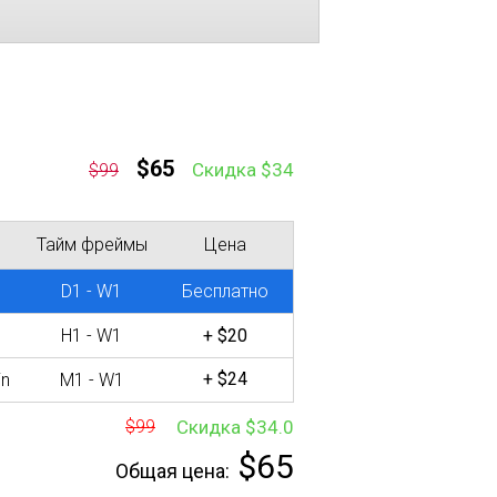
$65
Cкидка $34
$99
Тайм фреймы
Цена
D1 - W1
Бесплатно
H1 - W1
+ $20
+ $24
in
M1 - W1
$99
Скидка $34.0
$65
Общая цена: