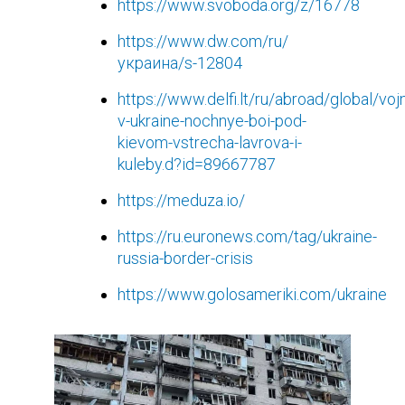
https://www.svoboda.org/z/16778
https://www.dw.com/ru/
украина/s-12804
https://www.delfi.lt/ru/abroad/global/voj
v-ukraine-nochnye-boi-pod-
kievom-vstrecha-lavrova-i-
kuleby.d?id=89667787
https://meduza.io/
https://ru.euronews.com/tag/ukraine-
russia-border-crisis
https://www.golosameriki.com/ukraine