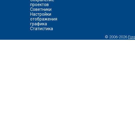
проектов
Советники
Настройки
отображения
графика
Статистика
© 2006-2026
For