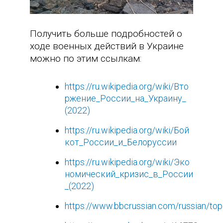
Получить больше подробностей о
ходе военных действий в Украине
можно по этим ссылкам:
https://ru.wikipedia.org/wiki/Вто
ржение_России_на_Украину_
(2022)
https://ru.wikipedia.org/wiki/Бой
кот_России_и_Белоруссии
https://ru.wikipedia.org/wiki/Эко
номический_кризис_в_России
_(2022)
https://www.bbcrussian.com/russian/to