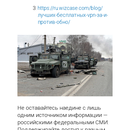
https://ru.wizcase.com/blog/
лучших-бесплатных-vpn-за-и-
против-обно/
Не оставайтесь наедине с лишь
одним источником информации —
российскими федеральными СМИ.
Поддерживайте доступ к разным