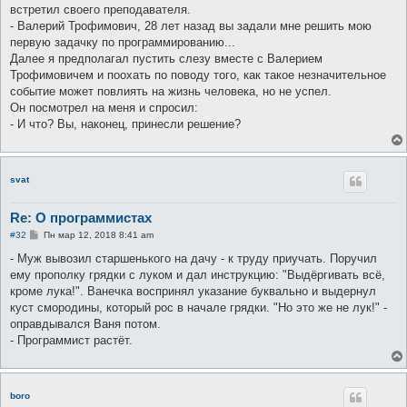
е
встретил своего преподавателя.
н
- Валерий Трофимович, 28 лет назад вы задали мне решить мою
и
е
первую задачку по программированию...
Далее я предполагал пустить слезу вместе с Валерием
Трофимовичем и поохать по поводу того, как такое незначительное
событие может повлиять на жизнь человека, но не успел.
Он посмотрел на меня и спросил:
- И что? Вы, наконец, принесли решение?
svat
Re: О программистах
С
#32
Пн мар 12, 2018 8:41 am
о
о
- Муж вывозил старшенького на дачу - к труду приучать. Поручил
б
ему прополку грядки с луком и дал инструкцию: "Выдёргивать всё,
щ
е
кроме лука!". Ванечка воспринял указание буквально и выдернул
н
куст смородины, который рос в начале грядки. "Но это же не лук!" -
и
е
оправдывался Ваня потом.
- Программист растёт.
boro