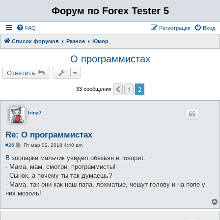
Форум по Forex Tester 5
FAQ
Регистрация
Вход
Список форумов
Разное
Юмор
О программистах
Ответить
1
2
Пред.
33 сообщения
Irina7
Re: О программистах
С
#26
Пт мар 02, 2018 4:40 am
о
о
В зоопарке мальчик увидел обезьян и говорит:
б
- Мама, мам, смотри, программисты!
щ
е
- Сынок, а почему ты так думаешь?
н
- Мама, так они как наш папа, лохматые, чешут голову и на попе у
и
е
них мозоль!