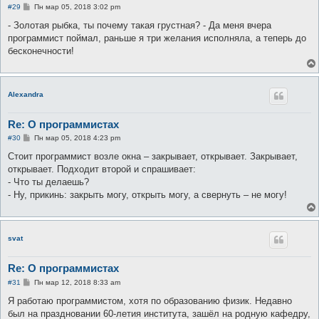
С
#29
Пн мар 05, 2018 3:02 pm
о
о
- Золотая рыбка, ты почему такая грустная? - Да меня вчера
б
программист поймал, раньше я три желания исполняла, а теперь до
щ
е
бесконечности!
н
и
е
Alexandra
Re: О программистах
С
#30
Пн мар 05, 2018 4:23 pm
о
о
Стоит программист возле окна – закрывает, открывает. Закрывает,
б
открывает. Подходит второй и спрашивает:
щ
е
- Что ты делаешь?
н
- Ну, прикинь: закрыть могу, открыть могу, а свернуть – не могу!
и
е
svat
Re: О программистах
С
#31
Пн мар 12, 2018 8:33 am
о
о
Я работаю программистом, хотя по образованию физик. Недавно
б
был на праздновании 60-летия института, зашёл на родную кафедру,
щ