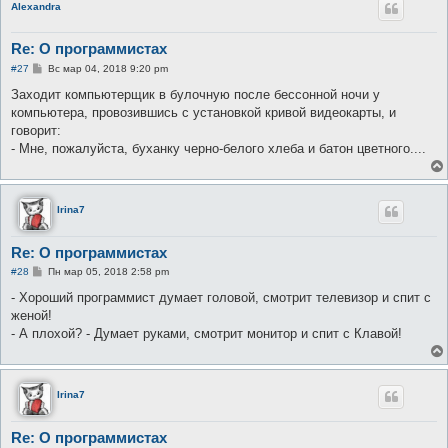
Alexandra
Re: О программистах
С
#27
Вс мар 04, 2018 9:20 pm
о
о
Заходит компьютерщик в булочную после бессонной ночи у
б
компьютера, провозившись с установкой кривой видеокарты, и
щ
е
говорит:
н
- Мне, пожалуйста, буханку черно-белого хлеба и батон цветного....
и
е
Irina7
Re: О программистах
С
#28
Пн мар 05, 2018 2:58 pm
о
о
- Хороший программист думает головой, смотрит телевизор и спит с
б
женой!
щ
е
- А плохой? - Думает руками, смотрит монитор и спит с Клавой!
н
и
е
Irina7
Re: О программистах