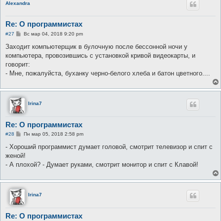
Alexandra
Re: О программистах
С
#27
Вс мар 04, 2018 9:20 pm
о
о
Заходит компьютерщик в булочную после бессонной ночи у
б
компьютера, провозившись с установкой кривой видеокарты, и
щ
е
говорит:
н
- Мне, пожалуйста, буханку черно-белого хлеба и батон цветного....
и
е
Irina7
Re: О программистах
С
#28
Пн мар 05, 2018 2:58 pm
о
о
- Хороший программист думает головой, смотрит телевизор и спит с
б
женой!
щ
е
- А плохой? - Думает руками, смотрит монитор и спит с Клавой!
н
и
е
Irina7
Re: О программистах