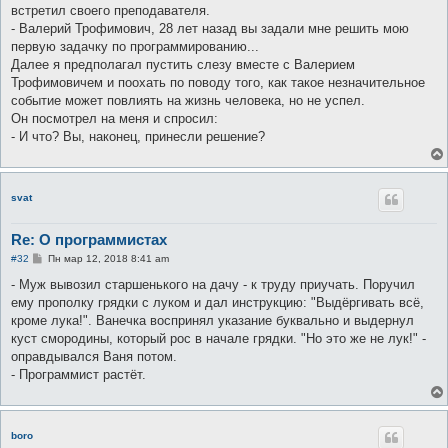
е
встретил своего преподавателя.
н
- Валерий Трофимович, 28 лет назад вы задали мне решить мою
и
е
первую задачку по программированию...
Далее я предполагал пустить слезу вместе с Валерием
Трофимовичем и поохать по поводу того, как такое незначительное
событие может повлиять на жизнь человека, но не успел.
Он посмотрел на меня и спросил:
- И что? Вы, наконец, принесли решение?
svat
Re: О программистах
С
#32
Пн мар 12, 2018 8:41 am
о
о
- Муж вывозил старшенького на дачу - к труду приучать. Поручил
б
ему прополку грядки с луком и дал инструкцию: "Выдёргивать всё,
щ
е
кроме лука!". Ванечка воспринял указание буквально и выдернул
н
куст смородины, который рос в начале грядки. "Но это же не лук!" -
и
е
оправдывался Ваня потом.
- Программист растёт.
boro