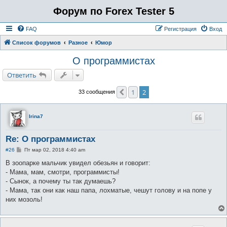
Форум по Forex Tester 5
FAQ
Регистрация
Вход
Список форумов
Разное
Юмор
О программистах
Ответить
1
2
Пред.
33 сообщения
Irina7
Re: О программистах
С
#26
Пт мар 02, 2018 4:40 am
о
о
В зоопарке мальчик увидел обезьян и говорит:
б
- Мама, мам, смотри, программисты!
щ
е
- Сынок, а почему ты так думаешь?
н
- Мама, так они как наш папа, лохматые, чешут голову и на попе у
и
е
них мозоль!