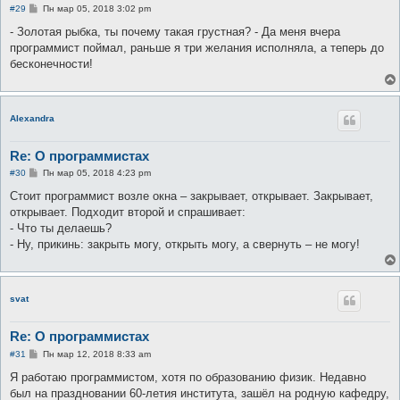
С
#29
Пн мар 05, 2018 3:02 pm
о
о
- Золотая рыбка, ты почему такая грустная? - Да меня вчера
б
программист поймал, раньше я три желания исполняла, а теперь до
щ
е
бесконечности!
н
и
е
Alexandra
Re: О программистах
С
#30
Пн мар 05, 2018 4:23 pm
о
о
Стоит программист возле окна – закрывает, открывает. Закрывает,
б
открывает. Подходит второй и спрашивает:
щ
е
- Что ты делаешь?
н
- Ну, прикинь: закрыть могу, открыть могу, а свернуть – не могу!
и
е
svat
Re: О программистах
С
#31
Пн мар 12, 2018 8:33 am
о
о
Я работаю программистом, хотя по образованию физик. Недавно
б
был на праздновании 60-летия института, зашёл на родную кафедру,
щ