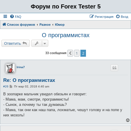
Форум по Forex Tester 5
FAQ
Регистрация
Вход
Список форумов
Разное
Юмор
О программистах
Ответить
1
2
Пред.
33 сообщения
Irina7
Re: О программистах
С
#26
Пт мар 02, 2018 4:40 am
о
о
В зоопарке мальчик увидел обезьян и говорит:
б
- Мама, мам, смотри, программисты!
щ
е
- Сынок, а почему ты так думаешь?
н
- Мама, так они как наш папа, лохматые, чешут голову и на попе у
и
е
них мозоль!