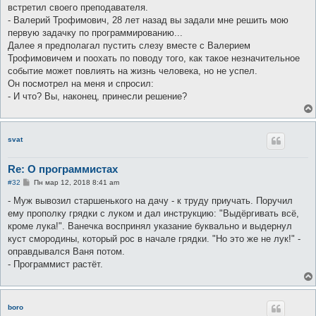
е
встретил своего преподавателя.
н
- Валерий Трофимович, 28 лет назад вы задали мне решить мою
и
е
первую задачку по программированию...
Далее я предполагал пустить слезу вместе с Валерием
Трофимовичем и поохать по поводу того, как такое незначительное
событие может повлиять на жизнь человека, но не успел.
Он посмотрел на меня и спросил:
- И что? Вы, наконец, принесли решение?
svat
Re: О программистах
С
#32
Пн мар 12, 2018 8:41 am
о
о
- Муж вывозил старшенького на дачу - к труду приучать. Поручил
б
ему прополку грядки с луком и дал инструкцию: "Выдёргивать всё,
щ
е
кроме лука!". Ванечка воспринял указание буквально и выдернул
н
куст смородины, который рос в начале грядки. "Но это же не лук!" -
и
е
оправдывался Ваня потом.
- Программист растёт.
boro