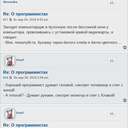
Alexandra
Re: О программистах
С
#27
Вс мар 04, 2018 9:20 pm
о
о
Заходит компьютерщик в булочную после бессонной ночи у
б
компьютера, провозившись с установкой кривой видеокарты, и
щ
е
говорит:
н
- Мне, пожалуйста, буханку черно-белого хлеба и батон цветного....
и
е
Irina7
Re: О программистах
С
#28
Пн мар 05, 2018 2:58 pm
о
о
- Хороший программист думает головой, смотрит телевизор и спит с
б
женой!
щ
е
- А плохой? - Думает руками, смотрит монитор и спит с Клавой!
н
и
е
Irina7
Re: О программистах