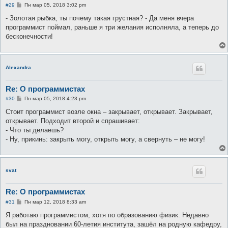
С
#29
Пн мар 05, 2018 3:02 pm
о
о
- Золотая рыбка, ты почему такая грустная? - Да меня вчера
б
программист поймал, раньше я три желания исполняла, а теперь до
щ
е
бесконечности!
н
и
е
Alexandra
Re: О программистах
С
#30
Пн мар 05, 2018 4:23 pm
о
о
Стоит программист возле окна – закрывает, открывает. Закрывает,
б
открывает. Подходит второй и спрашивает:
щ
е
- Что ты делаешь?
н
- Ну, прикинь: закрыть могу, открыть могу, а свернуть – не могу!
и
е
svat
Re: О программистах
С
#31
Пн мар 12, 2018 8:33 am
о
о
Я работаю программистом, хотя по образованию физик. Недавно
б
был на праздновании 60-летия института, зашёл на родную кафедру,
щ