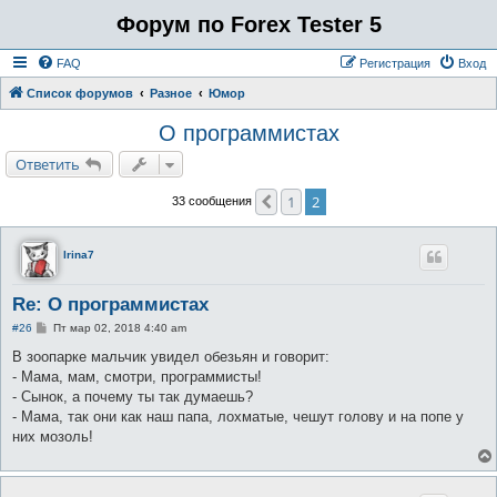
Форум по Forex Tester 5
FAQ
Регистрация
Вход
Список форумов
Разное
Юмор
О программистах
Ответить
1
2
Пред.
33 сообщения
Irina7
Re: О программистах
С
#26
Пт мар 02, 2018 4:40 am
о
о
В зоопарке мальчик увидел обезьян и говорит:
б
- Мама, мам, смотри, программисты!
щ
е
- Сынок, а почему ты так думаешь?
н
- Мама, так они как наш папа, лохматые, чешут голову и на попе у
и
е
них мозоль!