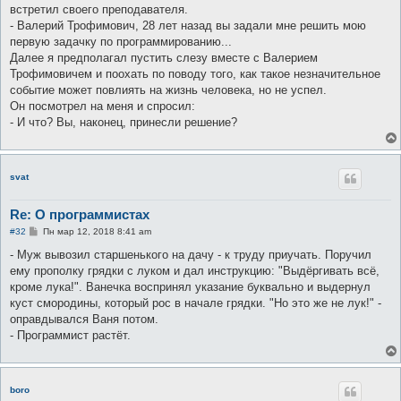
е
встретил своего преподавателя.
н
- Валерий Трофимович, 28 лет назад вы задали мне решить мою
и
е
первую задачку по программированию...
Далее я предполагал пустить слезу вместе с Валерием
Трофимовичем и поохать по поводу того, как такое незначительное
событие может повлиять на жизнь человека, но не успел.
Он посмотрел на меня и спросил:
- И что? Вы, наконец, принесли решение?
svat
Re: О программистах
С
#32
Пн мар 12, 2018 8:41 am
о
о
- Муж вывозил старшенького на дачу - к труду приучать. Поручил
б
ему прополку грядки с луком и дал инструкцию: "Выдёргивать всё,
щ
е
кроме лука!". Ванечка воспринял указание буквально и выдернул
н
куст смородины, который рос в начале грядки. "Но это же не лук!" -
и
е
оправдывался Ваня потом.
- Программист растёт.
boro