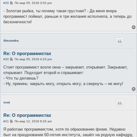
С
#29
Пн мар 05, 2018 3:02 pm
о
о
- Золотая рыбка, ты почему такая грустная? - Да меня вчера
б
программист поймал, раньше я три желания исполняла, а теперь до
щ
е
бесконечности!
н
и
е
Alexandra
Re: О программистах
С
#30
Пн мар 05, 2018 4:23 pm
о
о
Стоит программист возле окна – закрывает, открывает. Закрывает,
б
открывает. Подходит второй и спрашивает:
щ
е
- Что ты делаешь?
н
- Ну, прикинь: закрыть могу, открыть могу, а свернуть – не могу!
и
е
svat
Re: О программистах
С
#31
Пн мар 12, 2018 8:33 am
о
о
Я работаю программистом, хотя по образованию физик. Недавно
б
был на праздновании 60-летия института, зашёл на родную кафедру,
щ