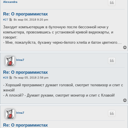
Alexandra
Re: О программистах
С
#27
Вс мар 04, 2018 9:20 pm
о
о
Заходит компьютерщик в булочную после бессонной ночи у
б
компьютера, провозившись с установкой кривой видеокарты, и
щ
е
говорит:
н
- Мне, пожалуйста, буханку черно-белого хлеба и батон цветного....
и
е
Irina7
Re: О программистах
С
#28
Пн мар 05, 2018 2:58 pm
о
о
- Хороший программист думает головой, смотрит телевизор и спит с
б
женой!
щ
е
- А плохой? - Думает руками, смотрит монитор и спит с Клавой!
н
и
е
Irina7
Re: О программистах