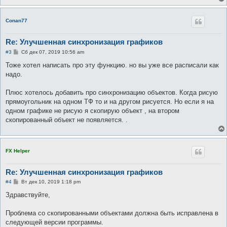
Conan77
Re: Улучшенная синхронизация графиков
С
#3
Сб дек 07, 2019 10:56 am
о
о
Тоже хотел написать про эту функцию. но вы уже все расписали как
б
надо.
щ
е
н
Плюс хотелось добавить про синхронизацию объектов. Когда рисую
и
е
прямоугольник на одном ТФ то и на другом рисуется. Но если я на
одном графике не рисую я скопирую объект , на втором
скопированный объект не появляется. .
FX Helper
Re: Улучшенная синхронизация графиков
С
#4
Вт дек 10, 2019 1:18 pm
о
о
Здравствуйте,
б
щ
е
Проблема со скопированными объектами должна быть исправлена в
н
следующей версии программы.
и