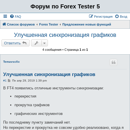
Форум по Forex Tester 5
FAQ
Регистрация
Вход
Список форумов
Forex Tester
Предложение новых функций
Улучшенная синхронизация графиков
Ответить
4 сообщения • Страница
1
из
1
TemavsxXx
Улучшенная синхронизация графиков
С
#1
Пн апр 29, 2019 1:39 pm
о
о
В FT4 появились отличные инструменты синхронизации:
б
щ
перекрестия
е
н
прокрутка графиков
и
е
графических инструментов
По последнему пункту замечаний нет.
Но перекрестие и прокрутка не совсем удобно реализовано, когда я