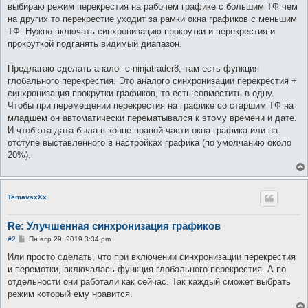
выбираю режим перекрестия на рабочем графике с большим ТФ чем
на других то перекрестие уходит за рамки окна графиков с меньшим
ТФ. Нужно включать синхронизацию прокрутки и перекрестия и
прокруткой подганять видимый диапазон.
Предлагаю сделать аналог с ninjatrader8, там есть функция
глобального перекрестия. Это аналого синхронизации перекрестия +
синхронизация прокрутки графиков, то есть совместить в одну.
Чтобы при перемещении перекрестия на графике со старшим ТФ на
младшем он автоматически перематывался к этому времени и дате.
И чтоб эта дата была в конце правой части окна графика или на
отступе выставленного в настройках графика (по умолчанию около
20%).
TemavsxXx
Re: Улучшенная синхронизация графиков
С
#2
Пн апр 29, 2019 3:34 pm
о
о
Или просто сделать, что при включении синхронизации перекрестия
б
и перемотки, включалась функция глобального перекрестия. А по
щ
е
отдельности они работали как сейчас. Так каждый сможет выбрать
н
режим который ему нравится.
и
е