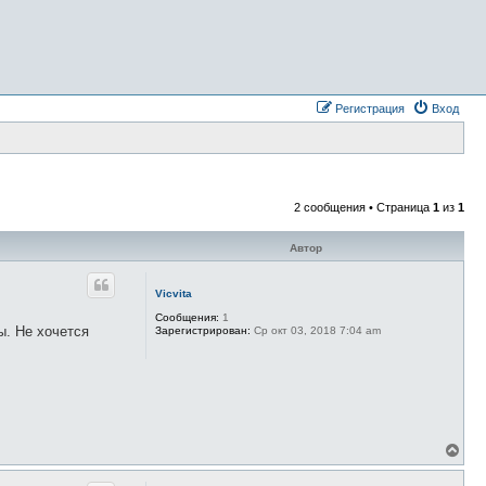
Регистрация
Вход
2 сообщения • Страница
1
из
1
Автор
Vicvita
Сообщения:
1
ы. Не хочется
Зарегистрирован:
Ср окт 03, 2018 7:04 am
В
е
р