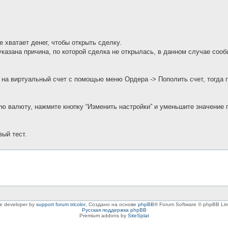
 хватает денег, чтобы открыть сделку.
казана причина, по которой сделка не открылась, в данном случае сообще
 на виртуальный счет с помощью меню Ордера -> Пополить счет, тогда
ю валюту, нажмите кнопку “Изменить настройки” и уменьшите значение 
вый тест.
le developer by
support forum tricolor
,
Создано на основе
phpBB
® Forum Software © phpBB Lim
Русская поддержка phpBB
Premium addons by
SiteSplat