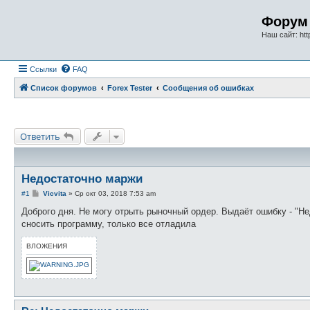
Форум 
Наш сайт: http
Ссылки
FAQ
Список форумов
Forex Tester
Сообщения об ошибках
Ответить
Недостаточно маржи
С
#1
Vicvita
»
Ср окт 03, 2018 7:53 am
о
о
Доброго дня. Не могу отрыть рыночный ордер. Выдаёт ошибку - "Не
б
сносить программу, только все отладила
щ
е
н
ВЛОЖЕНИЯ
и
е