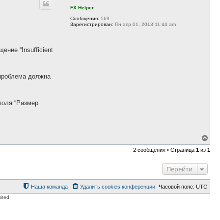
н
FX Helper
у
т
Сообщения:
569
ь
Зарегистрирован:
Пн апр 01, 2013 11:44 am
с
я
к
ние “Insufficient
н
а
ч
а
 проблема должна
л
у
поля “Размер
В
е
2 сообщения • Страница
1
из
1
р
н
у
Перейти
т
ь
с
Наша команда
Удалить cookies конференции
Часовой пояс:
UTC
я
ited
к
н
а
ч