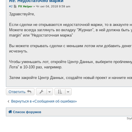
Re: Недостаточно маржи
С
#2
FX Helper
»
Чт окт 04, 2018 9:59 am
о
о
Здравствуйте,
б
щ
е
Если сделки не открываются недостаточной маржи, то в аккаунте не
н
Можете всегда заглянуть во вкладку “Журнал”, в ней должна быть у
и
е
margin” или “Недостаточная маржа”
Вы можете открывать сделки с меньшим лотом или добавить денег
исчезнуть.
Чтобы уменьшить лот, откройте Центр Данных, выберите проблемну
Лота” в 10-100 раз, например.
Затем закройте Центр Данных, создайте новый проект и начните но
Ответить
Вернуться в «Сообщения об ошибках»
Список форумов
Sty