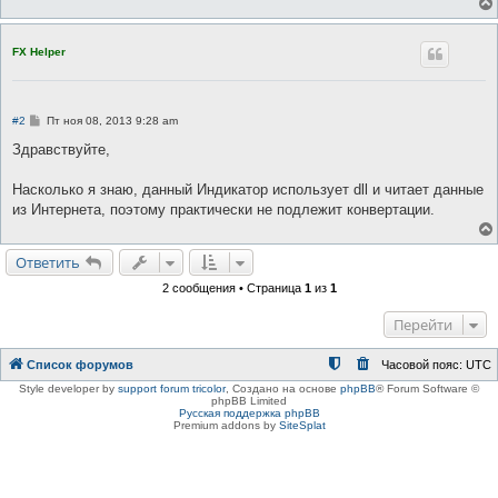
FX Helper
С
#2
Пт ноя 08, 2013 9:28 am
о
о
Здравствуйте,
б
щ
е
Насколько я знаю, данный Индикатор использует dll и читает данные
н
из Интернета, поэтому практически не подлежит конвертации.
и
е
Ответить
2 сообщения • Страница
1
из
1
Перейти
Список форумов
Часовой пояс:
UTC
Style developer by
support forum tricolor
,
Создано на основе
phpBB
® Forum Software ©
phpBB Limited
Русская поддержка phpBB
Premium addons by
SiteSplat