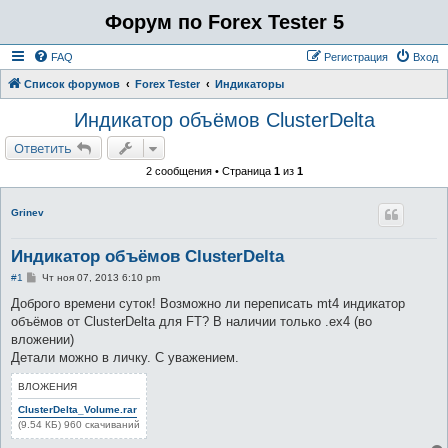
Форум по Forex Tester 5
FAQ
Регистрация
Вход
Список форумов
Forex Tester
Индикаторы
Индикатор объёмов ClusterDelta
Ответить
2 сообщения • Страница
1
из
1
Grinev
Индикатор объёмов ClusterDelta
С
#1
Чт ноя 07, 2013 6:10 pm
о
о
Доброго времени суток! Возможно ли переписать mt4 индикатор
б
объёмов от ClusterDelta для FT? В наличии только .ex4 (во
щ
е
вложении)
н
Детали можно в личку. С уважением.
и
е
ВЛОЖЕНИЯ
ClusterDelta_Volume.rar
(9.54 КБ) 960 скачиваний