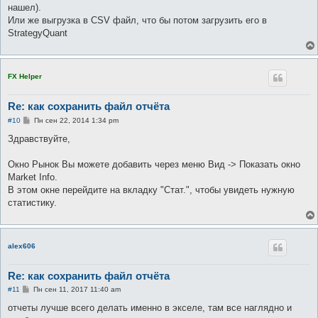
нашел).
Или же выгрузка в CSV файл, что бы потом загрузить его в
StrategyQuant
FX Helper
Re: как сохранить файл отчёта
С
#10
Пн сен 22, 2014 1:34 pm
о
о
Здравствуйте,
б
щ
е
Окно Рынок Вы можете добавить через меню Вид -> Показать окно
н
Market Info.
и
е
В этом окне перейдите на вкладку "Стат.", чтобы увидеть нужную
статистику.
alex606
Re: как сохранить файл отчёта
С
#11
Пн сен 11, 2017 11:40 am
о
о
отчеты лучше всего делать именно в экселе, там все наглядно и
б