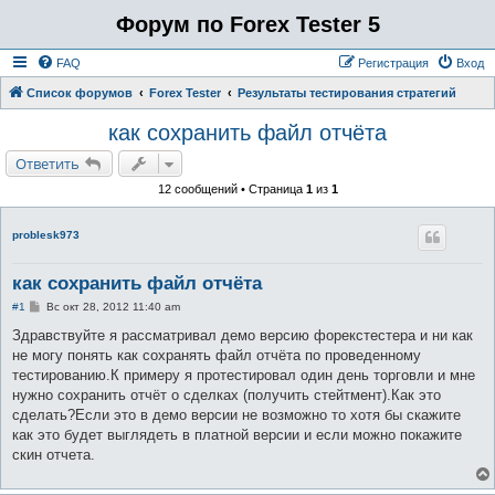
Форум по Forex Tester 5
FAQ
Регистрация
Вход
Список форумов
Forex Tester
Результаты тестирования стратегий
как сохранить файл отчёта
Ответить
12 сообщений • Страница
1
из
1
problesk973
как сохранить файл отчёта
С
#1
Вс окт 28, 2012 11:40 am
о
о
Здравствуйте я рассматривал демо версию форекстестера и ни как
б
не могу понять как сохранять файл отчёта по проведенному
щ
е
тестированию.К примеру я протестировал один день торговли и мне
н
нужно сохранить отчёт о сделках (получить стейтмент).Как это
и
е
сделать?Если это в демо версии не возможно то хотя бы скажите
как это будет выглядеть в платной версии и если можно покажите
скин отчета.