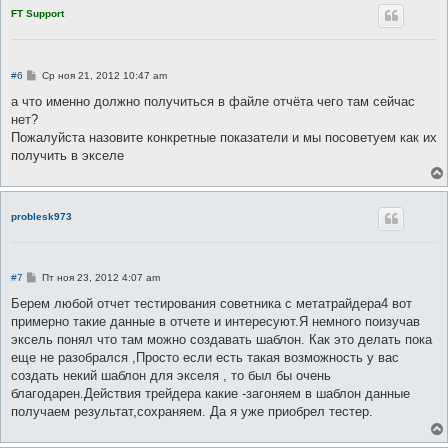
FT Support
С
#6
Ср ноя 21, 2012 10:47 am
о
о
а что именно должно получиться в файле отчёта чего там сейчас
б
нет?
щ
е
Пожалуйста назовите конкретные показатели и мы посоветуем как их
н
получить в экселе
и
е
problesk973
С
#7
Пт ноя 23, 2012 4:07 am
о
о
Берем любой отчет тестирования советника с метатрайдера4 вот
б
примерно такие данные в отчете и интересуют.Я немного поизучав
щ
е
эксель понял что там можно создавать шаблон. Как это делать пока
н
еще не разобрался ,Просто если есть такая возможность у вас
и
е
создать некий шаблон для экселя , то был бы очень
благодарен.Действия трейдера какие -загоняем в шаблон данные
получаем результат,сохраняем. Да я уже приобрел тестер.