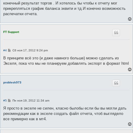
е
конечный результат торгов . И хотелось бы чтобы к отчету мог
н
прикрепляться график баланса эквити и тд.И конечно возможность
и
е
распечатки отчета.
FT Support
С
#4
Сб ноя 17, 2012 9:24 pm
о
о
В принципе всё это (и даже намного больше) можно сделать из
б
Экселя, пока что мы не планируем добавлять экспорт в формат html
щ
е
н
и
е
problesk973
С
#5
Пн ноя 19, 2012 11:34 am
о
о
Я просто в экселе не силен, класно былобы если бы вы могли дать
б
рекомендации как в экселе создать файл отчета, чтоб выглядело
щ
е
все примерно как в мт4.
н
и
е