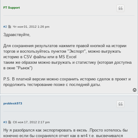
FT Support
С
#2
Чт ноя 01, 2012 1:26 pm
о
о
Здравствуйте,
б
щ
е
Для сохранения результатов нажмите правой кнопкой на истории
н
торгов и воспользуйтесь пунктом "Экспорт", можно выгружать
и
е
историю в CSV файлы или в MS Excel
таким же образом можно выгружать и статистику (которая доступна
в окне "Рынок")
P.S. В платной версии можно сохранить историю сделок в проект и
продолжить тестирование позже с последней даты.
problesk973
С
#3
Сб ноя 17, 2012 2:17 pm
о
о
Ну я разобрался как экспортировать в ексеь .Просто хотелось бы
б
конечно если бы сохранялся отчет как в мт4 т.е. высвечивался
щ