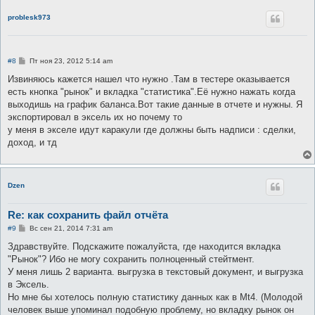
problesk973
С
#8
Пт ноя 23, 2012 5:14 am
о
о
Извиняюсь кажется нашел что нужно .Там в тестере оказывается
б
есть кнопка "рынок" и вкладка "статистика".Её нужно нажать когда
щ
е
выходишь на график баланса.Вот такие данные в отчете и нужны. Я
н
экспортировал в эксель их но почему то
и
е
у меня в экселе идут каракули где должны быть надписи : сделки,
доход, и тд
Dzen
Re: как сохранить файл отчёта
С
#9
Вс сен 21, 2014 7:31 am
о
о
Здравствуйте. Подскажите пожалуйста, где находится вкладка
б
"Рынок"? Ибо не могу сохранить полноценный стейтмент.
щ
е
У меня лишь 2 варианта. выгрузка в текстовый документ, и выгрузка
н
в Эксель.
и
е
Но мне бы хотелось полную статистику данных как в Mt4. (Молодой
человек выше упоминал подобную проблему, но вкладку рынок он