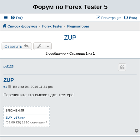
Форум по Forex Tester 5
FAQ
Регистрация
Вход
Список форумов
Forex Tester
Индикаторы
ZUP
Ответить
2 сообщения • Страница
1
из
1
pol123
ZUP
С
#1
Вс июл 04, 2010 11:31 pm
о
о
Перепишите кто сможет для тестера!
б
щ
е
н
ВЛОЖЕНИЯ
и
е
ZUP_v87.rar
(59.09 КБ) 1310 скачиваний