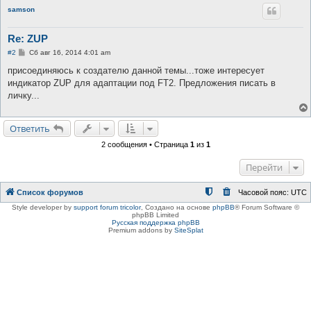
samson
Re: ZUP
С
#2
Сб авг 16, 2014 4:01 am
о
о
присоединяюсь к создателю данной темы...тоже интересует
б
индикатор ZUP для адаптации под FT2. Предложения писать в
щ
е
личку...
н
и
е
Ответить
2 сообщения • Страница
1
из
1
Перейти
Список форумов
Часовой пояс:
UTC
Style developer by
support forum tricolor
,
Создано на основе
phpBB
® Forum Software ©
phpBB Limited
Русская поддержка phpBB
Premium addons by
SiteSplat