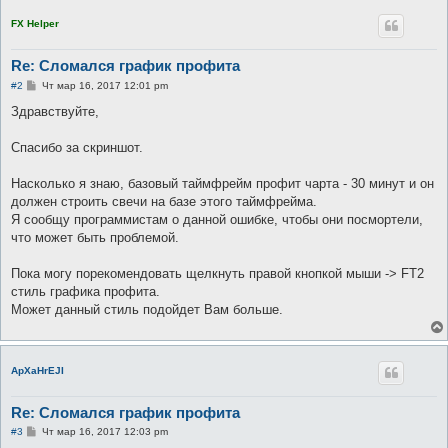
FX Helper
Re: Сломался график профита
С
#2
Чт мар 16, 2017 12:01 pm
о
о
Здравствуйте,
б
щ
е
Спасибо за скриншот.
н
и
е
Насколько я знаю, базовый таймфрейм профит чарта - 30 минут и он
должен строить свечи на базе этого таймфрейма.
Я сообщу программистам о данной ошибке, чтобы они посмортели,
что может быть проблемой.
Пока могу порекомендовать щелкнуть правой кнопкой мыши -> FT2
стиль графика профита.
Может данный стиль подойдет Вам больше.
ApXaHrEJI
Re: Сломался график профита
С
#3
Чт мар 16, 2017 12:03 pm
о