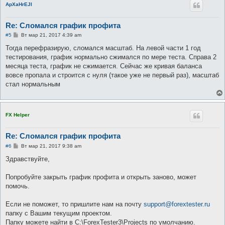
ApXaHrEJI
Re: Сломался график профита
С
#5
Вт мар 21, 2017 4:39 am
о
о
Тогда перефразирую, сломался масштаб. На левой части 1 год
б
тестирования, график нормально сжимался по мере теста. Справа 2
щ
е
месяца теста, график не сжимается. Сейчас же кривая баланса
н
вовсе пропала и строится с нуля (такое уже не первый раз), масштаб
и
е
стал нормальным
FX Helper
Re: Сломался график профита
С
#6
Вт мар 21, 2017 9:38 am
о
о
Здравствуйте,
б
щ
е
Попробуйте закрыть график профита и открыть заново, может
н
помочь.
и
е
Если не поможет, то пришлите нам на почту
support@forextester.ru
папку с Вашим текущим проектом.
Папку можете найти в C:\ForexTester3\Projects по умолчанию.