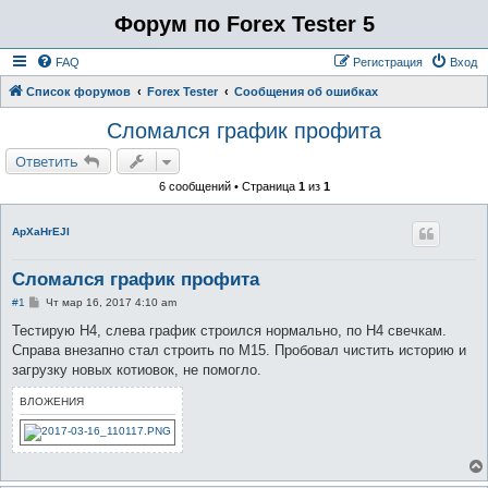
Форум по Forex Tester 5
FAQ
Регистрация
Вход
Список форумов
Forex Tester
Сообщения об ошибках
Сломался график профита
Ответить
6 сообщений • Страница
1
из
1
ApXaHrEJI
Сломался график профита
С
#1
Чт мар 16, 2017 4:10 am
о
о
Тестирую Н4, слева график строился нормально, по Н4 свечкам.
б
Справа внезапно стал строить по М15. Пробовал чистить историю и
щ
е
загрузку новых котиовок, не помогло.
н
и
ВЛОЖЕНИЯ
е