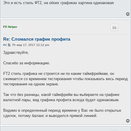
о
Это и есть стиль ФТ2, на обоих графиках картина одинаковая
б
щ
е
н
и
е
FX Helper
Re: Сломался график профита
С
#4
Пт мар 17, 2017 12:12 pm
о
о
Здравствуйте,
б
щ
е
Спасибо за информкацию.
н
и
е
FT2 стиль графика не строится ни по каким таймфреймам, он
сжимается со временем тестирования чтобы показывать весь период
тестирования на одном экране.
Так что без разницы, какой таймфрейм вы выбираете на графике
валютной пары, вид графика профита всегда будет одинаковым.
Видимо в определенный период времени у Вас не было открытых
сделок, потому баланс и выводился прямой линией.