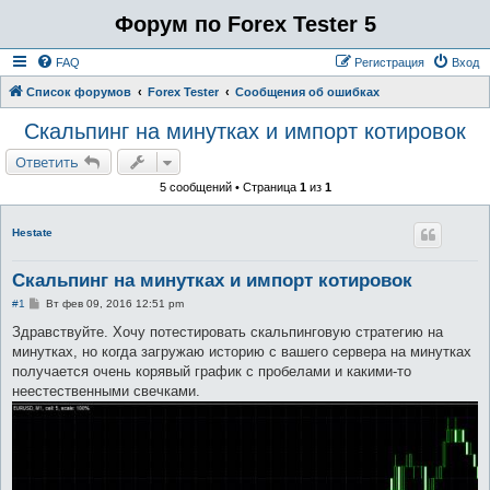
Форум по Forex Tester 5
FAQ
Регистрация
Вход
Список форумов
Forex Tester
Сообщения об ошибках
Скальпинг на минутках и импорт котировок
Ответить
5 сообщений • Страница
1
из
1
Hestate
Скальпинг на минутках и импорт котировок
С
#1
Вт фев 09, 2016 12:51 pm
о
о
Здравствуйте. Хочу потестировать скальпинговую стратегию на
б
минутках, но когда загружаю историю с вашего сервера на минутках
щ
е
получается очень корявый график с пробелами и какими-то
н
неестественными свечками.
и
е