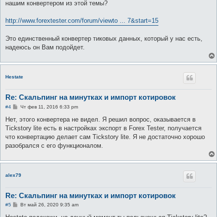
нашим конвертером из этой темы?
http://www.forextester.com/forum/viewto ... 7&start=15
Это единственный конвертер тиковых данных, который у нас есть,
надеюсь он Вам подойдет.
Hestate
Re: Скальпинг на минутках и импорт котировок
С
#4
Чт фев 11, 2016 6:33 pm
о
о
Нет, этого конвертера не видел. Я решил вопрос, оказывается в
б
Tickstory lite есть в настройках экспорт в Forex Tester, получается
щ
е
что конвертацию делает сам Tickstory lite. Я не достаточно хорошо
н
разобрался с его функционалом.
и
е
alex79
Re: Скальпинг на минутках и импорт котировок
С
#5
Вт май 26, 2020 9:35 am
о
о