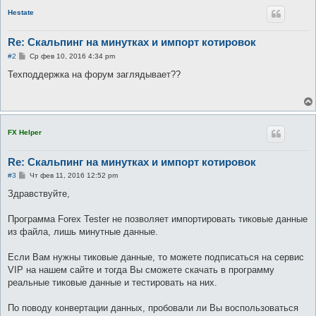
Hestate
Re: Скальпинг на минутках и импорт котировок
С
#2
Ср фев 10, 2016 4:34 pm
о
о
Техподдержка на форум заглядывает??
б
щ
е
н
и
е
FX Helper
Re: Скальпинг на минутках и импорт котировок
С
#3
Чт фев 11, 2016 12:52 pm
о
о
Здравствуйте,
б
щ
е
Программа Forex Tester не позволяет импортировать тиковые данные
н
из файла, лишь минутные данные.
и
е
Если Вам нужны тиковые данные, то можете подписаться на сервис
VIP на нашем сайте и тогда Вы сможете скачать в программу
реальные тиковые данные и тестировать на них.
По поводу конвертации данных, пробовали ли Вы воспользоваться