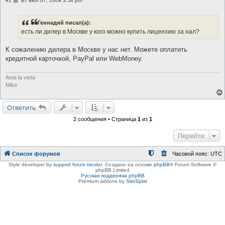
#2
Вт июл 07, 2009 3:54 pm
о
о
б
Геннадий писал(а):
щ
е
есть ли дилер в Москве у кого можно купить лицензию за нал?
н
и
е
К сожалению дилера в Москве у нас нет. Можете оплатить
кредитной карточкой, PayPal или WebMoney.
Asta la vista
Mike
Ответить
2 сообщения • Страница
1
из
1
Перейти
Список форумов
Часовой пояс:
UTC
Style developer by
support forum tricolor
,
Создано на основе
phpBB
® Forum Software ©
phpBB Limited
Русская поддержка phpBB
Premium addons by
SiteSplat