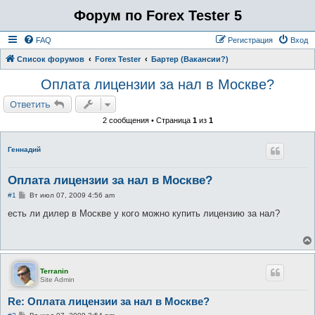
Форум по Forex Tester 5
FAQ
Регистрация
Вход
Список форумов
Forex Tester
Бартер (Вакансии?)
Оплата лицензии за нал в Москве?
Ответить
2 сообщения • Страница
1
из
1
Геннадий
Оплата лицензии за нал в Москве?
С
#1
Вт июл 07, 2009 4:56 am
о
о
есть ли дилер в Москве у кого можно купить лицензию за нал?
б
щ
е
н
и
е
Terranin
Site Admin
Re: Оплата лицензии за нал в Москве?
С