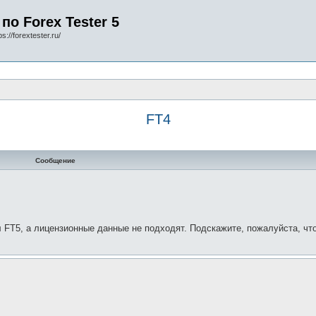
по Forex Tester 5
s://forextester.ru/
FT4
Сообщение
л FT5, а лицензионные данные не подходят. Подскажите, пожалуйста, чт