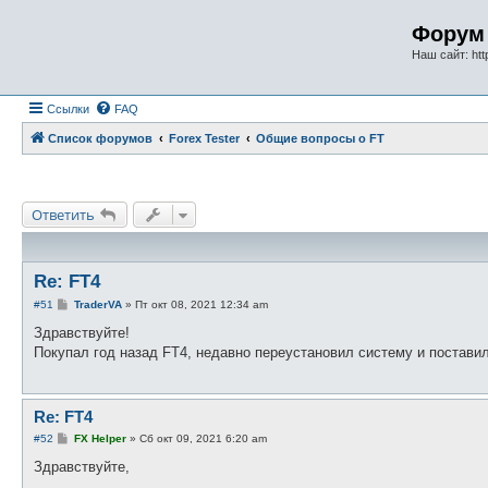
Форум 
Наш сайт: http
Ссылки
FAQ
Список форумов
Forex Tester
Общие вопросы о FT
Ответить
Re: FT4
С
#51
TraderVA
»
Пт окт 08, 2021 12:34 am
о
о
Здравствуйте!
б
Покупал год назад FT4, недавно переустановил систему и постави
щ
е
н
и
е
Re: FT4
С
#52
FX Helper
»
Сб окт 09, 2021 6:20 am
о
о
Здравствуйте,
б