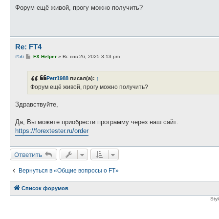
о
о
Форум ещё живой, прогу можно получить?
б
щ
е
н
и
е
Re: FT4
С
#56
FX Helper
»
Вс янв 26, 2025 3:13 pm
о
о
б
Petr1988
писал(а):
↑
щ
е
Форум ещё живой, прогу можно получить?
н
и
е
Здравствуйте,
Да, Вы можете приобрести программу через наш сайт:
https://forextester.ru/order
Ответить
Вернуться в «Общие вопросы о FT»
Список форумов
Sty