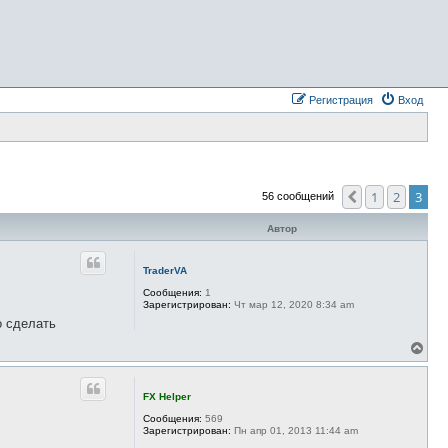
Регистрация
Вход
1
2
3
Пред.
56 сообщений
Автор
TraderVA
Сообщения:
1
Зарегистрирован:
Чт мар 12, 2020 8:34 am
о сделать
В
е
р
н
FX Helper
у
т
Сообщения:
569
ь
Зарегистрирован:
Пн апр 01, 2013 11:44 am
с