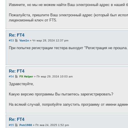
щ
е
Извините, но мы не можем найти Ваш электронный адрес в нашей б
н
и
е
Пожалуйста, пришлите Ваш электронный адрес (который был испол
лицензионный ключ от FT5.
Re: FT4
С
#53
Vam1n
»
Чт мар 28, 2024 12:37 pm
о
о
При попытке регистрации тестера выходит "Регистрация не прошла.
б
щ
е
н
и
е
Re: FT4
С
#54
FX Helper
»
Пт мар 29, 2024 10:03 am
о
о
Здравствуйте,
б
щ
е
Какую версию программы Вы пытаетесь зарегистрировать?
н
и
е
На всякий случай, попробуйте запустить программу от имени админ
Re: FT4
С
#55
Petr1988
»
Пт янв 24, 2025 1:52 pm