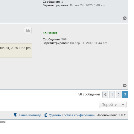
т
Сообщения:
1
ь
Зарегистрирован:
Пт янв 24, 2025 5:48 am
с
я
к
В
н
е
а
р
ч
н
FX Helper
а
у
л
т
Сообщения:
569
у
ь
Зарегистрирован:
Пн апр 01, 2013 11:44 am
с
янв 24, 2025 1:52 pm
я
к
н
а
ч
а
л
у
В
е
р
1
2
3
Пред.
56 сообщений
н
у
Перейти
т
ь
с
Наша команда
Удалить cookies конференции
Часовой пояс:
UTC
я
ited
к
н
а