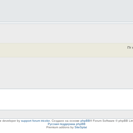
Пт 
le developer by
support forum tricolor
,
Создано на основе
phpBB
® Forum Software © phpBB Lim
Русская поддержка phpBB
Premium addons by
SiteSplat