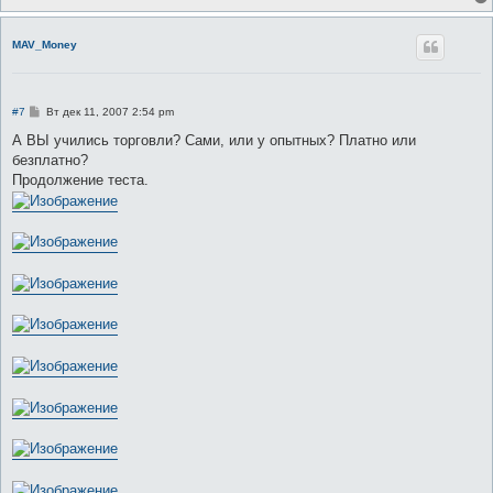
MAV_Money
С
#7
Вт дек 11, 2007 2:54 pm
о
о
А ВЫ учились торговли? Сами, или у опытных? Платно или
б
безплатно?
щ
е
Продолжение теста.
н
и
е