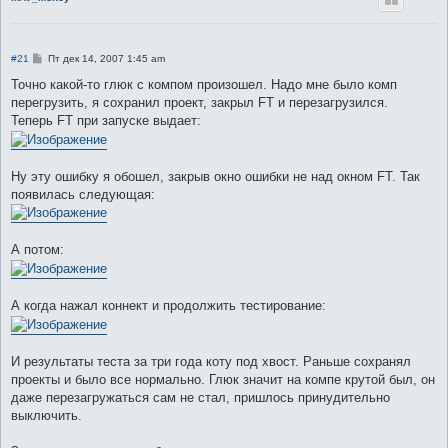
С
#21
Пт дек 14, 2007 1:45 am
о
о
Точно какой-то глюк с компом произошел. Надо мне было комп
б
перегрузить, я сохранил проект, закрыл FT и перезагрузился.
щ
е
Теперь FT при запуске выдает:
н
и
е
Ну эту ошибку я обошел, закрыв окно ошибки не над окном FT. Так
появилась следующая:
А потом:
А когда нажал коннект и продолжить тестирование:
И результаты теста за три года коту под хвост. Раньше сохранял
проекты и было все нормально. Глюк значит на компе крутой был, он
даже перезагружаться сам не стал, пришлось принудительно
выключить.