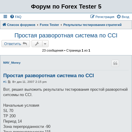
Форум по Forex Tester 5
FAQ
Регистрация
Вход
Список форумов
Forex Tester
Результаты тестирования стратегий
Простая разворотная система по CCI
Ответить
23 сообщения • Страница
1
из
1
MAV_Money
Простая разворотная система по CCI
С
#1
Вт дек 11, 2007 2:15 pm
о
о
Вот, решил выложить результаты тестирования простой разворотной
б
ситсемы по CCI.
щ
е
н
Начальные условия
и
е
SL 70
ТР 200
Период 14
Зона перепроданности -90
Зона перекупленности 115