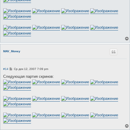
н
и
е
MAV_Money
С
#14
Ср дек 12, 2007 7:09 pm
о
о
Следующая партия скринов:
б
щ
е
н
и
е