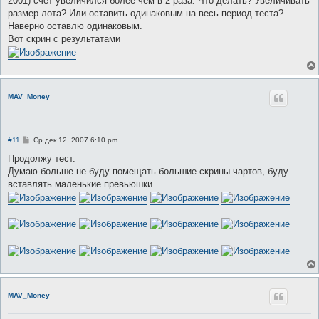
2001) счет увеличился более чем в 2 раза. Что делать? Увеличивать
щ
е
размер лота? Или оставить одинаковым на весь период теста?
н
Наверно оставлю одинаковым.
и
е
Вот скрин с результатами
MAV_Money
С
#11
Ср дек 12, 2007 6:10 pm
о
о
Продолжу тест.
б
Думаю больше не буду помещать большие скрины чартов, буду
щ
е
вставлять маленькие превьюшки.
н
и
е
MAV_Money