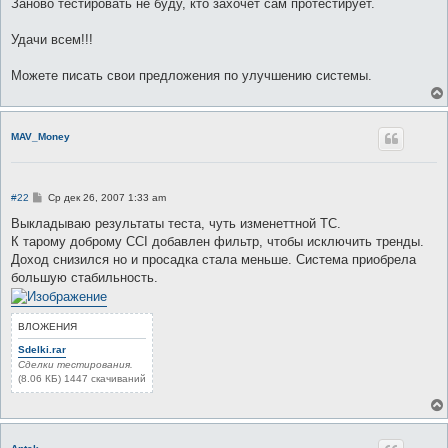
Заново тестировать не буду, кто захочет сам протестирует.
Удачи всем!!!
Можете писать свои предложения по улучшению системы.
MAV_Money
С
#22
Ср дек 26, 2007 1:33 am
о
о
Выкладываю результаты теста, чуть изменеттной ТС.
б
К тарому доброму CCI добавлен фильтр, чтобы исключить тренды.
щ
е
Доход снизился но и просадка стала меньше. Система приобрела
н
большую стабильность.
и
е
ВЛОЖЕНИЯ
Sdelki.rar
Сделки тестирования.
(8.06 КБ) 1447 скачиваний