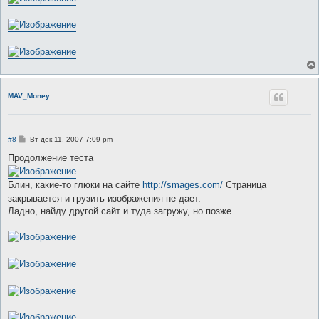
MAV_Money
С
#8
Вт дек 11, 2007 7:09 pm
о
о
Продолжение теста
б
щ
е
Блин, какие-то глюки на сайте
http://smages.com/
Страница
н
закрывается и грузить изображения не дает.
и
е
Ладно, найду другой сайт и туда загружу, но позже.