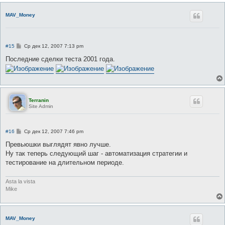
MAV_Money
С
#15
Ср дек 12, 2007 7:13 pm
о
о
Последние сделки теста 2001 года.
б
щ
е
н
и
е
Terranin
Site Admin
С
#16
Ср дек 12, 2007 7:46 pm
о
о
Превьюшки выглядят явно лучше.
б
Ну так теперь следующий шаг - автоматизация стратегии и
щ
е
тестирование на длительном периоде.
н
и
е
Asta la vista
Mike
MAV_Money