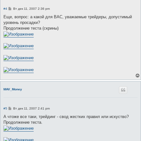
С
#4
Вт дек 11, 2007 2:36 pm
о
о
Еще, вопрос: а какой для ВАС, уважаемые трейдеры, допустимый
б
уровень просадки?
щ
е
Продолжение теста (скрины)
н
и
е
MAV_Money
С
#5
Вт дек 11, 2007 2:41 pm
о
о
А чтоже все таки, трейдинг - свод жестких правил или искуство?
б
Продолжение теста.
щ
е
н
и
е