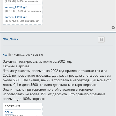
(3.49 КБ) 1415 скачиваний
screen_00118.gif
(36.15 КБ) 57984 скачивания
screen_00119.gif
(39.5 КБ) 57984 скачивания
MAV_Money
С
#19
Чт дек 13, 2007 1:21 pm
о
о
Закончил тестировать историю за 2002 год.
б
Скрины в архиве.
щ
е
Что могу сказать, прибыль за 2002 год примерно такаяже как и за
н
2001, но посмотрите просадку. Два раза просадка счета составляла
и
е
около $660. Это значит, начни я торговлю в неподходящий момент с
лотом 0,1 и депо $500, то слив депозита мне гарантирован.
Значит нужно при торговле по этой стратегии в торговле
использовать не более 15% от депозита. Это правило ограничит
прибыль до 100% годовых.
ВЛОЖЕНИЯ
CCI.rar