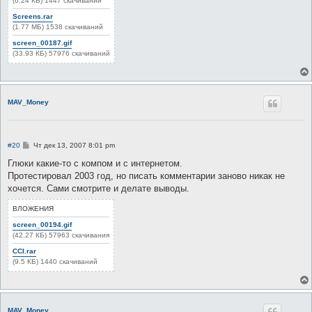
(6.24 КБ) 1447 скачиваний
Screens.rar
(1.77 МБ) 1538 скачиваний
screen_00187.gif
(33.93 КБ) 57976 скачиваний
MAV_Money
С
#20
Чт дек 13, 2007 8:01 pm
о
о
Глюки какие-то с компом и с интернетом.
б
Протестировал 2003 год, но писать комментарии заново никак не
щ
е
хочется. Сами смотрите и делате выводы.
н
и
ВЛОЖЕНИЯ
е
screen_00194.gif
(42.27 КБ) 57963 скачивания
CCI.rar
(9.5 КБ) 1440 скачиваний
MAV_Money