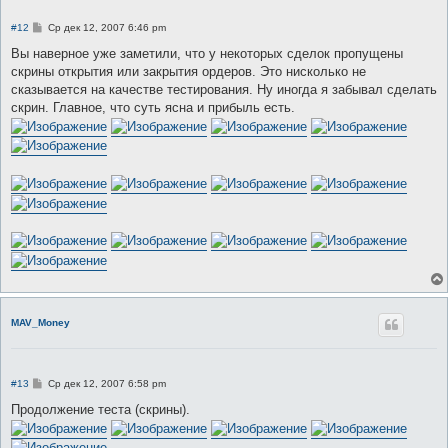
С
#12
Ср дек 12, 2007 6:46 pm
о
о
Вы наверное уже заметили, что у некоторых сделок пропущены
б
скрины открытия или закрытия ордеров. Это нисколько не
щ
е
сказывается на качестве тестирования. Ну иногда я забывал сделать
н
скрин. Главное, что суть ясна и прибыль есть.
и
е
MAV_Money
С
#13
Ср дек 12, 2007 6:58 pm
о
о
Продолжение теста (скрины).
б
щ
е