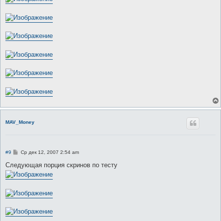
MAV_Money
С
#9
Ср дек 12, 2007 2:54 am
о
о
Следующая порция скринов по тесту
б
щ
е
н
и
е