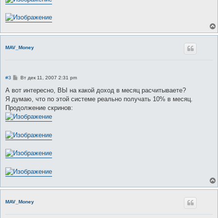
MAV_Money
С
#3
Вт дек 11, 2007 2:31 pm
о
о
А вот интересно, ВЫ на какой доход в месяц расчитываете?
б
Я думаю, что по этой системе реально получать 10% в месяц.
щ
е
Продолжение скринов:
н
и
е
MAV_Money