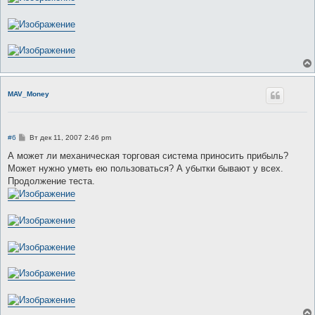
MAV_Money
С
#6
Вт дек 11, 2007 2:46 pm
о
о
А может ли механическая торговая система приносить прибыль?
б
Может нужно уметь ею пользоваться? А убытки бывают у всех.
щ
е
Продолжение теста.
н
и
е