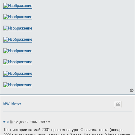
MAV_Money
С
#10
Ср дек 12, 2007 2:59 am
о
о
Тест истории за май 2001 прошел на ура. С начала теста (январь
б