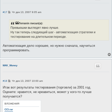
С
#17
Чт дек 13, 2007 9:05 am
о
о
б
Terranin писал(а):
щ
е
Превьюшки выглядят явно лучше.
н
Ну так теперь следующий шаг - автоматизация стратегии и
и
е
тестирование на длительном периоде.
Автоматизация дело хорошее, но нужно сначала, научиться
программировать.
MAV_Money
С
#18
Чт дек 13, 2007 10:00 am
о
о
Итак вот результаты тестирования (торговли) за 2001 год.
б
Оцените: нравится, не нреавиться, может у кого-то лучше
щ
е
получается?
н
и
ВЛОЖЕНИЯ
е
CCI.rar