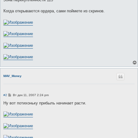
Когда открываются ордера, сами поймете из скринов.
MAV_Money
С
#2
Вт дек 11, 2007 2:24 pm
о
о
Ну вот потихоньку прибыль начинает расти.
б
щ
е
н
и
е