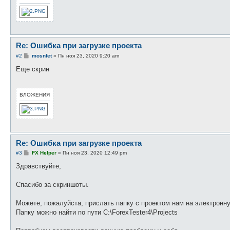
Re: Ошибка при загрузке проекта
С
#2
mosnfet
»
Пн ноя 23, 2020 9:20 am
о
о
Еще скрин
б
щ
е
н
ВЛОЖЕНИЯ
и
е
Re: Ошибка при загрузке проекта
С
#3
FX Helper
»
Пн ноя 23, 2020 12:49 pm
о
о
Здравствуйте,
б
щ
е
Спасибо за скриншоты.
н
и
е
Можете, пожалуйста, прислать папку с проектом нам на электронн
Папку можно найти по пути C:\ForexTester4\Projects