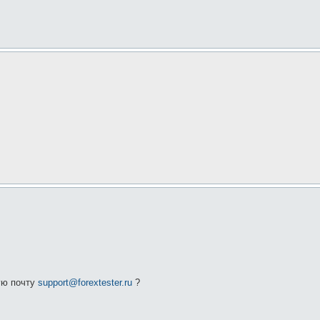
ую почту
support@forextester.ru
?