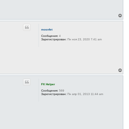
В
е
р
н
mosnfet
у
т
Сообщения:
4
ь
Зарегистрирован:
Пн ноя 23, 2020 7:41 am
с
я
к
н
а
ч
а
В
л
е
у
р
н
FX Helper
у
т
Сообщения:
569
ь
Зарегистрирован:
Пн апр 01, 2013 11:44 am
с
я
к
н
а
ч
а
л