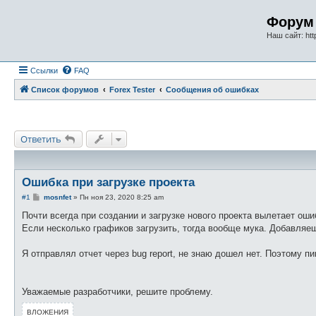
Форум 
Наш сайт: http
Ссылки
FAQ
Список форумов
Forex Tester
Сообщения об ошибках
Ответить
Ошибка при загрузке проекта
С
#1
mosnfet
»
Пн ноя 23, 2020 8:25 am
о
о
Почти всегда при создании и загрузке нового проекта вылетает ош
б
Если несколько графиков загрузить, тогда вообще мука. Добавля
щ
е
н
Я отправлял отчет через bug report, не знаю дошел нет. Поэтому п
и
е
Уважаемые разработчики, решите проблему.
ВЛОЖЕНИЯ