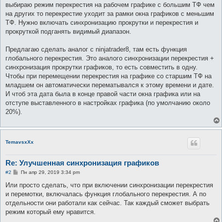
выбираю режим перекрестия на рабочем графике с большим ТФ чем
на других то перекрестие уходит за рамки окна графиков с меньшим
ТФ. Нужно включать синхронизацию прокрутки и перекрестия и
прокруткой подганять видимый диапазон.
Предлагаю сделать аналог с ninjatrader8, там есть функция
глобального перекрестия. Это аналого синхронизации перекрестия +
синхронизация прокрутки графиков, то есть совместить в одну.
Чтобы при перемещении перекрестия на графике со старшим ТФ на
младшем он автоматически перематывался к этому времени и дате.
И чтоб эта дата была в конце правой части окна графика или на
отступе выставленного в настройках графика (по умолчанию около
20%).
TemavsxXx
Re: Улучшенная синхронизация графиков
С
#2
Пн апр 29, 2019 3:34 pm
о
о
Или просто сделать, что при включении синхронизации перекрестия
б
и перемотки, включалась функция глобального перекрестия. А по
щ
е
отдельности они работали как сейчас. Так каждый сможет выбрать
н
режим который ему нравится.
и
е