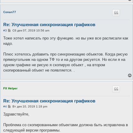
Conan77
Re: Улучшенная синхронизация графиков
С
#3
Сб дек 07, 2019 10:56 am
о
о
Тоже хотел написать про эту функцию. но вы уже все расписали как
б
надо.
щ
е
н
Плюс хотелось добавить про синхронизацию объектов. Когда рисую
и
е
прямоугольник на одном ТФ то и на другом рисуется. Но если я на
одном графике не рисую я скопирую объект , на втором
скопированный объект не появляется. .
FX Helper
Re: Улучшенная синхронизация графиков
С
#4
Вт дек 10, 2019 1:18 pm
о
о
Здравствуйте,
б
щ
е
Проблема со скопированными объектами должна быть исправлена в
н
следующей версии программы.
и