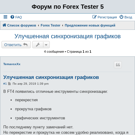
Форум по Forex Tester 5
FAQ
Регистрация
Вход
Список форумов
Forex Tester
Предложение новых функций
Улучшенная синхронизация графиков
Ответить
4 сообщения • Страница
1
из
1
TemavsxXx
Улучшенная синхронизация графиков
С
#1
Пн апр 29, 2019 1:39 pm
о
о
В FT4 появились отличные инструменты синхронизации:
б
щ
перекрестия
е
н
прокрутка графиков
и
е
графических инструментов
По последнему пункту замечаний нет.
Но перекрестие и прокрутка не совсем удобно реализовано, когда я