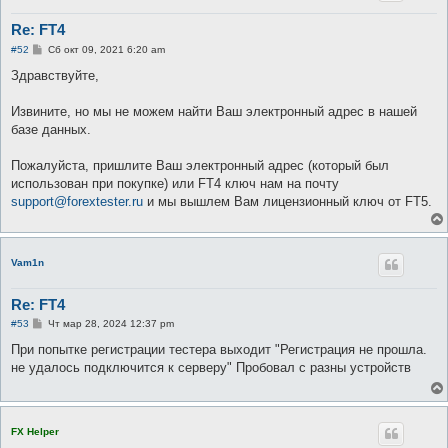
Re: FT4
С
#52
Сб окт 09, 2021 6:20 am
о
о
Здравствуйте,
б
щ
е
Извините, но мы не можем найти Ваш электронный адрес в нашей
н
базе данных.
и
е
Пожалуйста, пришлите Ваш электронный адрес (который был
использован при покупке) или FT4 ключ нам на почту
support@forextester.ru
и мы вышлем Вам лицензионный ключ от FT5.
Vam1n
Re: FT4
С
#53
Чт мар 28, 2024 12:37 pm
о
о
При попытке регистрации тестера выходит "Регистрация не прошла.
б
не удалось подключится к серверу" Пробовал с разны устройств
щ
е
н
и
е
FX Helper