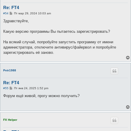
Re: FT4
С
#54
Пт мар 29, 2024 10:03 am
о
о
Здравствуйте,
б
щ
е
Какую версию программы Вы пытаетесь зарегистрировать?
н
и
е
На всякий случай, попробуйте запустить программу от имени
администратора, отключите антивирус/файервол и попробуйте
зарегистрировать её заново.
Petr1988
Re: FT4
С
#55
Пт янв 24, 2025 1:52 pm
о
о
Форум ещё живой, прогу можно получить?
б
щ
е
н
и
е
FX Helper