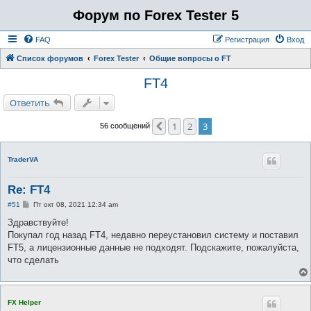
Форум по Forex Tester 5
FAQ
Регистрация
Вход
Список форумов
Forex Tester
Общие вопросы о FT
FT4
Ответить
1
2
3
Пред.
56 сообщений
TraderVA
Re: FT4
С
#51
Пт окт 08, 2021 12:34 am
о
о
Здравствуйте!
б
Покупал год назад FT4, недавно переустановил систему и поставил
щ
е
FT5, а лицензионные данные не подходят. Подскажите, пожалуйста,
н
что сделать
и
е
FX Helper