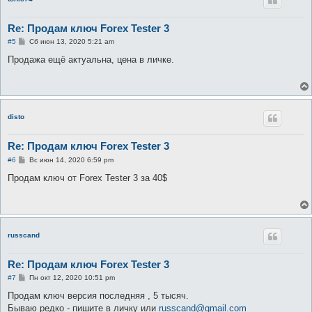
Re: Продам ключ Forex Tester 3
С
#5
Сб июн 13, 2020 5:21 am
о
о
Продажа ещё актуальна, цена в личке.
б
щ
е
н
и
е
disto
Re: Продам ключ Forex Tester 3
С
#6
Вс июн 14, 2020 6:59 pm
о
о
Продам ключ от Forex Tester 3 за 40$
б
щ
е
н
и
е
russcand
Re: Продам ключ Forex Tester 3
С
#7
Пн окт 12, 2020 10:51 pm
о
о
Продам ключ версия последняя , 5 тысяч.
б
Бываю редко - пишите в личку или
russcand@gmail.com
щ