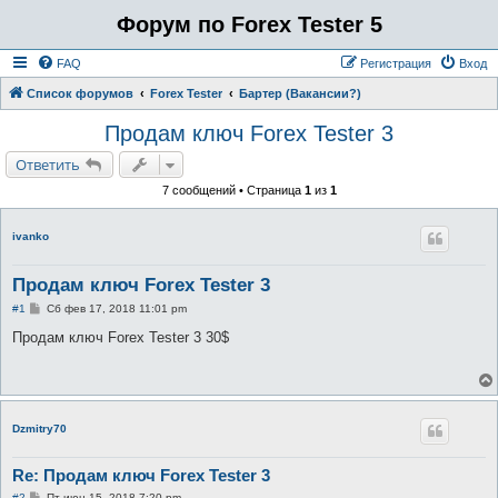
Форум по Forex Tester 5
FAQ
Регистрация
Вход
Список форумов
Forex Tester
Бартер (Вакансии?)
Продам ключ Forex Tester 3
Ответить
7 сообщений • Страница
1
из
1
ivanko
Продам ключ Forex Tester 3
С
#1
Сб фев 17, 2018 11:01 pm
о
о
Продам ключ Forex Tester 3 30$
б
щ
е
н
и
е
Dzmitry70
Re: Продам ключ Forex Tester 3
С
#2
Пт июн 15, 2018 7:20 pm