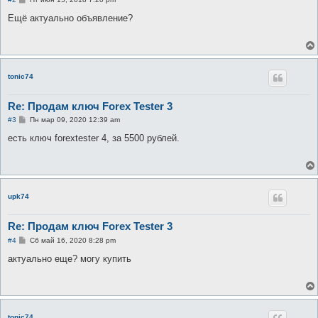
о
о
Ещё актуально объявление?
б
щ
е
н
и
е
tonic74
Re: Продам ключ Forex Tester 3
С
#3
Пн мар 09, 2020 12:39 am
о
о
есть ключ forextester 4, за 5500 рублей.
б
щ
е
н
и
е
upk74
Re: Продам ключ Forex Tester 3
С
#4
Сб май 16, 2020 8:28 pm
о
о
актуально еще? могу купить
б
щ
е
н
и
е
tonic74