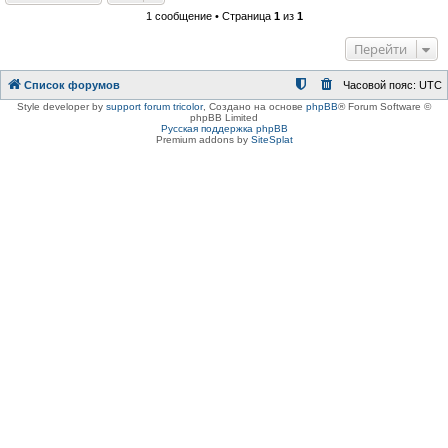
1 сообщение • Страница
1
из
1
Перейти
Список форумов
Часовой пояс:
UTC
Style developer by
support forum tricolor
,
Создано на основе
phpBB
® Forum Software ©
phpBB Limited
Русская поддержка phpBB
Premium addons by
SiteSplat