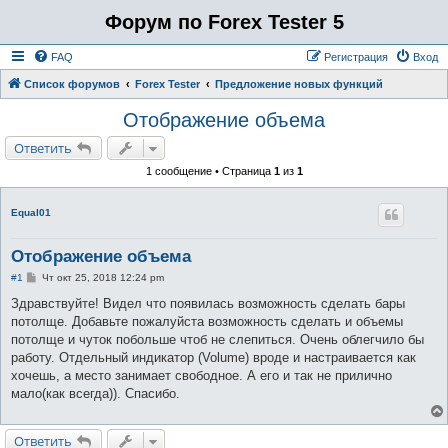
Форум по Forex Tester 5
FAQ
Регистрация
Вход
Список форумов
Forex Tester
Предложение новых функций
Отображение объема
Ответить
1 сообщение • Страница
1
из
1
Equal01
Отображение объема
С
#1
Чт окт 25, 2018 12:24 pm
о
о
Здравствуйте! Видел что появилась возможность сделать бары
б
потолще. Добавьте пожалуйста возможность сделать и объемы
щ
е
потолще и чуток побольше чтоб не слепиться. Очень облегчило бы
н
работу. Отдельный индикатор (Volume) вроде и настраивается как
и
е
хочешь, а место занимает свободное. А его и так не прилично
мало(как всегда)). Спасибо.
Ответить