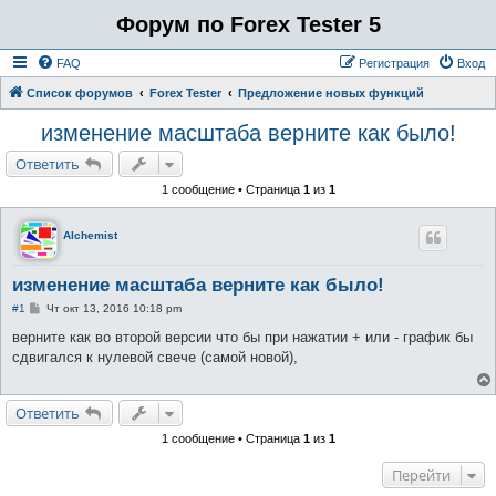
Форум по Forex Tester 5
FAQ
Регистрация
Вход
Список форумов
Forex Tester
Предложение новых функций
изменение масштаба верните как было!
Ответить
1 сообщение • Страница
1
из
1
Alchemist
изменение масштаба верните как было!
С
#1
Чт окт 13, 2016 10:18 pm
о
о
верните как во второй версии что бы при нажатии + или - график бы
б
сдвигался к нулевой свече (самой новой),
щ
е
н
и
Ответить
е
1 сообщение • Страница
1
из
1
Перейти