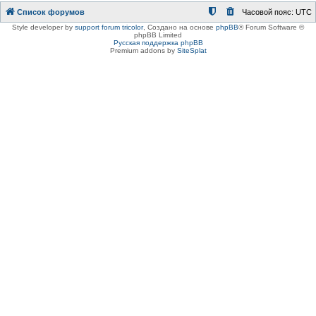
Список форумов
Часовой пояс:
UTC
Style developer by
support forum tricolor
,
Создано на основе
phpBB
® Forum Software ©
phpBB Limited
Русская поддержка phpBB
Premium addons by
SiteSplat