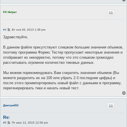
FX Helper
С
#4
Вт ноя 26, 2013 1:38 pm
о
о
Здравствуйте,
б
щ
е
В данном файле присутствуют слишком большие значения объемов,
н
поэтому программа Форекс Тестер пропускает некоторые значения и
и
е
отображает их некорректно, потому что это слишком громоздко
рассчитывать огромное количество тиковых данных.
Мы можем порекомендовать Вам сократить значения объемов (Вы
можете разделить их на 100 или убрать 2-3 последние цифры) и
после этого проимпортировать новый файл с данными в программу,
перегенерировать тики и начать новый тест.
Дмитрий92
Re:
С
#5
Пт июн 12, 2015 12:56 pm
о