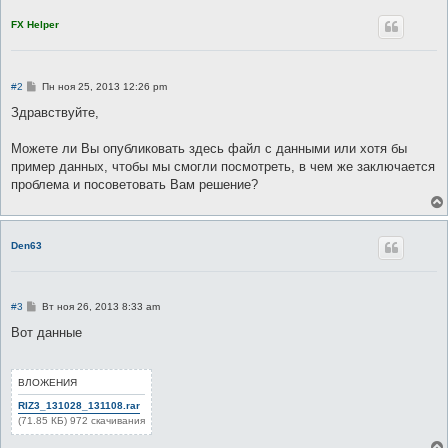
FX Helper
С
#2
Пн ноя 25, 2013 12:26 pm
о
о
Здравствуйте,
б
щ
е
Можете ли Вы опубликовать здесь файл с данными или хотя бы
н
пример данных, чтобы мы смогли посмотреть, в чем же заключается
и
е
проблема и посоветовать Вам решение?
Den63
С
#3
Вт ноя 26, 2013 8:33 am
о
о
Вот данные
б
щ
е
н
ВЛОЖЕНИЯ
и
е
RIZ3_131028_131108.rar
(71.85 КБ) 972 скачивания