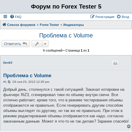
Форум по Forex Tester 5
FAQ
Регистрация
Вход
Список форумов
Forex Tester
Индикаторы
Проблема с Volume
Ответить
6 сообщений • Страница
1
из
1
Den63
Проблема с Volume
С
#1
Сб ноя 23, 2013 12:35 pm
о
о
Добрый день, столкнулся с такой ситуацией: Закачал котировки на
б
фьючерс RiZ3, сгенерировал тики по объему внутри свечи. Все
щ
е
отлично работает, кроме того, что в режиме тестирования объемы
н
отображаются не правильно. Если генерировать другим способом
и
е
объемы выглядят по другому, но так же не правильно. При этом в
режиме редактирования объемы отображаются как надо, согласно
закачанным данным. Может я что-то не так делаю? Заранее спасибо!