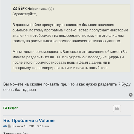
о
б
FX Helper писал(а):
щ
е
Здравствуйте,
н
и
е
В данном файле присутствуют слишком большие значения
объемов, поэтому программа Форекс Тестер пропускает некоторые
значения и отображает их некорректно, потому что это слишком
громоздко рассчитывать огромное количество тиковых данных.
Мы можем порекомендовать Вам сократить значения объемов (Вы
можете разделить их на 100 или убрать 2-3 последние цифры) и
после этого проимпортировать новый файл с данными в
программу, перегенерировать тики и начать новый тест.
Вы можете на скрине показать где, что и как нужно разделить ? Буду
очень балгодарен.
FX Helper
Re: Проблема с Volume
С
#6
Вт июн 16, 2015 9:16 am
о
о
Здравствуйте,