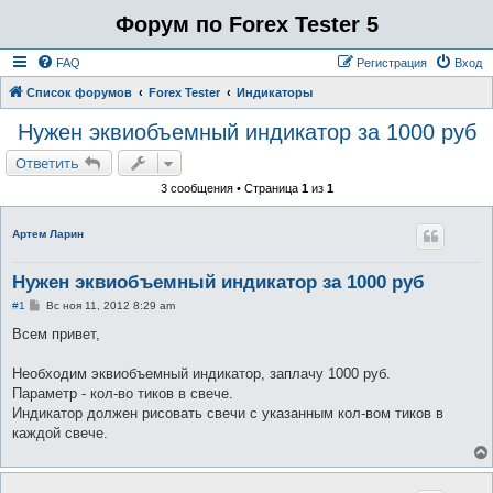
Форум по Forex Tester 5
FAQ
Регистрация
Вход
Список форумов
Forex Tester
Индикаторы
Нужен эквиобъемный индикатор за 1000 руб
Ответить
3 сообщения • Страница
1
из
1
Артем Ларин
Нужен эквиобъемный индикатор за 1000 руб
С
#1
Вс ноя 11, 2012 8:29 am
о
о
Всем привет,
б
щ
е
Необходим эквиобъемный индикатор, заплачу 1000 руб.
н
Параметр - кол-во тиков в свече.
и
е
Индикатор должен рисовать свечи с указанным кол-вом тиков в
каждой свече.