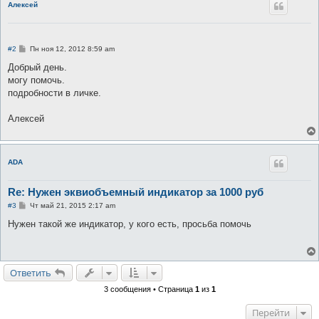
Алексей
С
#2
Пн ноя 12, 2012 8:59 am
о
о
Добрый день.
б
могу помочь.
щ
е
подробности в личке.
н
и
е
Алексей
ADA
Re: Нужен эквиобъемный индикатор за 1000 руб
С
#3
Чт май 21, 2015 2:17 am
о
о
Нужен такой же индикатор, у кого есть, просьба помочь
б
щ
е
н
и
Ответить
е
3 сообщения • Страница
1
из
1
Перейти