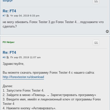
SergeyF
Re: FT4
С
#7
Чт апр 04, 2019 6:33 pm
о
о
не могу обновить Forex Tester 3 до Forex Tester 4....подскажите что
б
сделать?
щ
е
н
и
е
FX Helper
Re: FT4
С
#8
Пт апр 05, 2019 11:07 am
о
о
Здравствуйте,
б
щ
е
Вы можете скачать программу Forex Tester 4 с нашего сайта:
н
http://forextester.ru/download
и
е
Далее:
1. Запустите Forex Tester 4.
2. Зайдите в меню «Помощь → Зарегистрировать программу»
3. Введите имя, имейл и лицензионный ключ от программы Forex
Tester 4
4. Нажмите кнопку «Активировать».