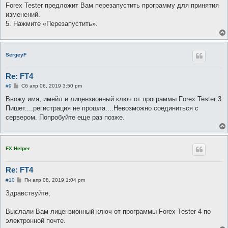
Forex Tester предложит Вам перезапустить программу для принятия
изменений.
5. Нажмите «Перезапустить».
SergeyF
Re: FT4
С
#9
Сб апр 06, 2019 3:50 pm
о
о
Ввожу имя, имейл и лицензионный ключ от программы Forex Tester 3
б
Пишет....регистрация не прошла....Невозможно соединиться с
щ
е
сервером. Попробуйте еще раз позже.
н
и
е
FX Helper
Re: FT4
С
#10
Пн апр 08, 2019 1:04 pm
о
о
Здравствуйте,
б
щ
е
Выслали Вам лицензионный ключ от программы Forex Tester 4 по
н
электронной почте.
и