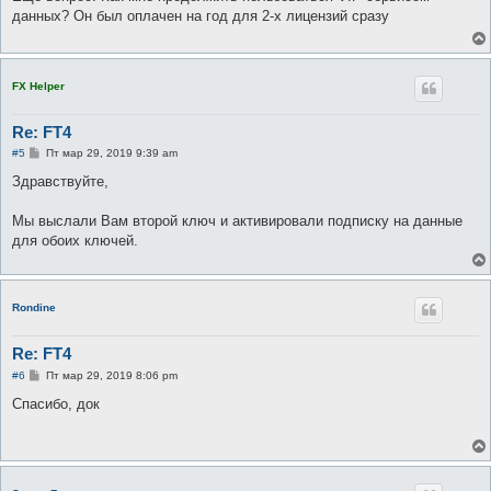
б
данных? Он был оплачен на год для 2-х лицензий сразу
щ
е
н
и
е
FX Helper
Re: FT4
С
#5
Пт мар 29, 2019 9:39 am
о
о
Здравствуйте,
б
щ
е
Мы выслали Вам второй ключ и активировали подписку на данные
н
для обоих ключей.
и
е
Rondine
Re: FT4
С
#6
Пт мар 29, 2019 8:06 pm
о
о
Спасибо, док
б
щ
е
н
и
е