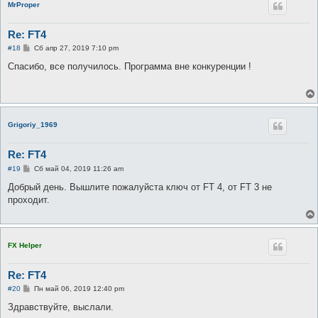
MrProper
Re: FT4
С
#18
Сб апр 27, 2019 7:10 pm
о
о
Спасибо, все получилось. Программа вне конкуренции !
б
щ
е
н
и
е
Grigoriy_1969
Re: FT4
С
#19
Сб май 04, 2019 11:26 am
о
о
Добрый день. Вышлите пожалуйста ключ от FT 4, от FT 3 не
б
проходит.
щ
е
н
и
е
FX Helper
Re: FT4
С
#20
Пн май 06, 2019 12:40 pm
о
о
Здравствуйте, выслали.
б