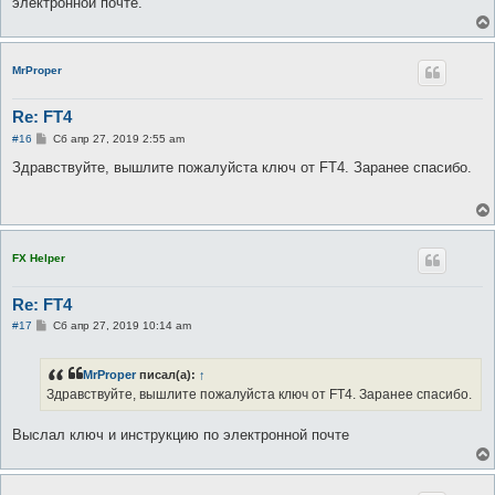
электронной почте.
и
е
MrProper
Re: FT4
С
#16
Сб апр 27, 2019 2:55 am
о
о
Здравствуйте, вышлите пожалуйста ключ от FT4. Заранее спасибо.
б
щ
е
н
и
е
FX Helper
Re: FT4
С
#17
Сб апр 27, 2019 10:14 am
о
о
б
MrProper
писал(а):
↑
щ
е
Здравствуйте, вышлите пожалуйста ключ от FT4. Заранее спасибо.
н
и
е
Выслал ключ и инструкцию по электронной почте