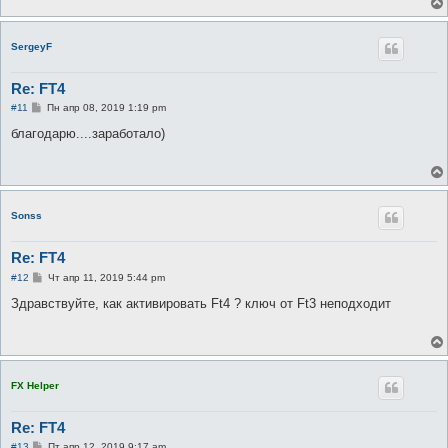
е
SergeyF
Re: FT4
С
#11
Пн апр 08, 2019 1:19 pm
о
о
благодарю....заработало)
б
щ
е
н
и
е
Sonss
Re: FT4
С
#12
Чт апр 11, 2019 5:44 pm
о
о
Здравствуйте, как активировать Ft4 ? ключ от Ft3 неподходит
б
щ
е
н
и
е
FX Helper
Re: FT4
С
#13
Пт апр 12, 2019 9:17 am