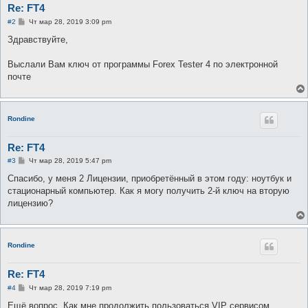
Re: FT4
С
#2
Чт мар 28, 2019 3:09 pm
о
о
Здравствуйте,
б
щ
е
Выслали Вам ключ от программы Forex Tester 4 по электронной
н
почте
и
е
Rondine
Re: FT4
С
#3
Чт мар 28, 2019 5:47 pm
о
о
Спасибо, у меня 2 Лицензии, приобретённый в этом году: ноутбук и
б
стационарный компьютер. Как я могу получить 2-й ключ на вторую
щ
е
лицензию?
н
и
е
Rondine
Re: FT4
С
#4
Чт мар 28, 2019 7:19 pm
о
о
Ещё вопрос. Как мне продолжить пользоваться VIP сервисом