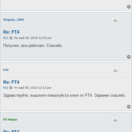
щ
е
н
и
е
Grigoriy_1969
Re: FT4
С
#21
Пн май 06, 2019 12:53 pm
о
о
Получил, все работает. Спасибо.
б
щ
е
н
и
е
koll
Re: FT4
С
#22
Чт май 09, 2019 12:13 pm
о
о
Здравствуйте, вышлите пожалуйста ключ от FT4. Заранее спасибо.
б
щ
е
н
и
е
FX Helper
Re: FT4