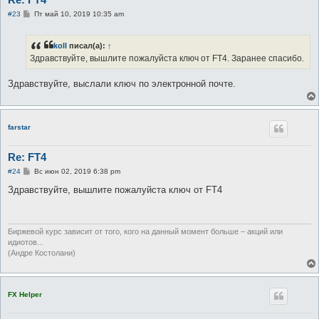
С
#23
Пт май 10, 2019 10:35 am
о
о
б
koll
писал(а):
↑
щ
е
Здравствуйте, вышлите пожалуйста ключ от FT4. Заранее спасибо.
н
и
е
Здравствуйте, выслали ключ по электронной почте.
farstar
Re: FT4
С
#24
Вс июн 02, 2019 6:38 pm
о
о
Здравствуйте, вышлите пожалуйста ключ от FT4
б
щ
е
н
и
Биржевой курс зависит от того, кого на данный момент больше – акций или
е
идиотов...
(Андре Костолани)
FX Helper