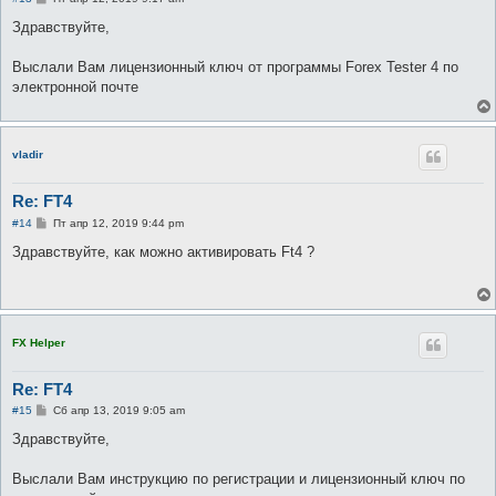
о
о
Здравствуйте,
б
щ
е
Выслали Вам лицензионный ключ от программы Forex Tester 4 по
н
электронной почте
и
е
vladir
Re: FT4
С
#14
Пт апр 12, 2019 9:44 pm
о
о
Здравствуйте, как можно активировать Ft4 ?
б
щ
е
н
и
е
FX Helper
Re: FT4
С
#15
Сб апр 13, 2019 9:05 am
о
о
Здравствуйте,
б
щ
е
Выслали Вам инструкцию по регистрации и лицензионный ключ по
н