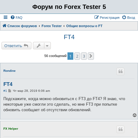
Форум по Forex Tester 5
FAQ
Регистрация
Вход
Список форумов
Forex Tester
Общие вопросы о FT
FT4
Ответить
1
2
3
След.
56 сообщений
Rondine
FT4
С
#1
Чт мар 28, 2019 6:06 am
о
о
Подскажите, когда можно обновиться с FT3 до FT4? Я знаю, что
б
некоторые уже смогли это сделать, но мне FT3 при попытке
щ
е
обновить сообщает об отсутствии обновлений.
н
и
е
FX Helper