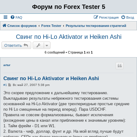
Форум по Forex Tester 5
FAQ
Регистрация
Вход
Список форумов
Forex Tester
Результаты тестирования стратегий
Свинг по Hi-Lo Aktivator и Heiken Ashi
Ответить
6 сообщений • Страница
1
из
1
artur
Свинг по Hi-Lo Aktivator и Heiken Ashi
С
#1
Вс май 27, 2007 5:38 pm
о
о
Это скорее предложение к дальнейшему тестированию.
б
Выкладываю результаты небрежного тестироваания системы
щ
е
основанной на Hi-Lo Aktivator (две трехпериодные простые средние
н
по Hi Lo смещенные на период вперед). Пара USDCHF.
и
е
Правила не совсем формализованны, бывают исключения
(вхождение цены в канал или приближение к значимым уровням):
1. Тайм фрейм - D1 или W1.
2. Валюта - чиф, доллар, фунт и др. На мой вгляд лучше будут
работать CFDs как более трендовые (пока не пробовал).