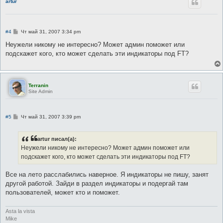
artur
С
#4
Чт май 31, 2007 3:34 pm
о
о
Неужели никому не интересно? Может админ поможет или
б
подскажет кого, кто может сделать эти индикаторы под FT?
щ
е
н
и
е
Terranin
Site Admin
С
#5
Чт май 31, 2007 3:39 pm
о
о
б
artur писал(а):
щ
е
Неужели никому не интересно? Может админ поможет или
н
подскажет кого, кто может сделать эти индикаторы под FT?
и
е
Все на лето расслабились наверное. Я индикаторы не пишу, занят
другой работой. Зайди в раздел индикаторы и подергай там
пользователей, может кто и поможет.
Asta la vista
Mike