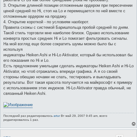
3. Открытие длинной позиции отложенным ордером при пересечении
ценой средней по Hi, стоп на Lo и перемещается по ней вместе с
отложенным ордером на продажу.
4. Открытие короткой - по условиям наоборот.
Правила схожы с системой Баришпольца пробой средней по дням.
Такой стиль торговли мне наиболее близок. Однако использование
конверта простых средних Hi и Lo помогает фильтровать сигналы.
На мой взгляд еще более сократить шумы можно было бы с
используя
индикаторы Heiken Ashi и Hi-Lo Aktivator, который бы использовал бы
его показания по Hi и Lo.
Есть предложение умельцам сделать индикаторы Heiken Ashi и Hi-Lo
Aktivator, но чтоб отражались впереди графика. А я со своей
стороны обещаю ночами не спать, тестировать и выкладывать
результаты. Вот такая красота получается на майкрософт к примеру
с использованием этих индюков. Hi-Lo Aktivator правда обычный, не
связанный Heiken Ashi.
Последний раз редактировалось
artur
Вт май 29, 2007 9:45 am, всего
редактировалось 1 раз.