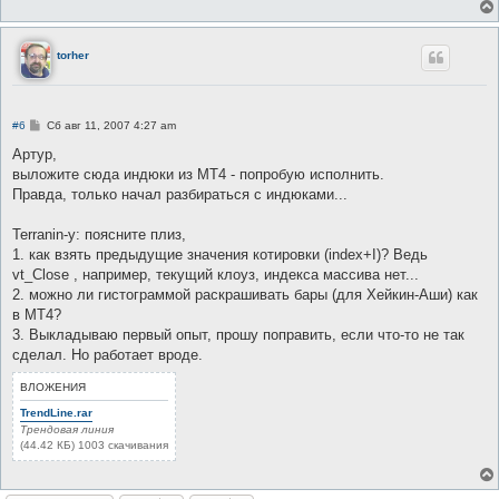
torher
С
#6
Сб авг 11, 2007 4:27 am
о
о
Артур,
б
выложите сюда индюки из МТ4 - попробую исполнить.
щ
е
Правда, только начал разбираться с индюками...
н
и
е
Terranin-у: поясните плиз,
1. как взять предыдущие значения котировки (index+I)? Ведь
vt_Close , например, текущий клоуз, индекса массива нет...
2. можно ли гистограммой раскрашивать бары (для Хейкин-Аши) как
в МТ4?
3. Выкладываю первый опыт, прошу поправить, если что-то не так
сделал. Но работает вроде.
ВЛОЖЕНИЯ
TrendLine.rar
Трендовая линия
(44.42 КБ) 1003 скачивания