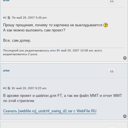
artur
С
#2
Пн май 28, 2007 5:49 pm
о
о
Прошу прощения, почему то картинка не выкладывается
б
А как можно выложить сам проект?
щ
е
н
Все, сам допер.
и
е
Последний раз редактировалось
artur
Вт май 29, 2007 10:08 am, всего
редактировалось 2 раза.
artur
С
#3
Вт май 29, 2007 9:25 am
о
о
В архиве проект и шаблон для FT, а так же файл ММТ и отчет ММТ
б
по этой стратегии.
щ
е
н
Скачать [webfile.ru]_usdchf_swing_d1.rar с WebFile.RU
и
е