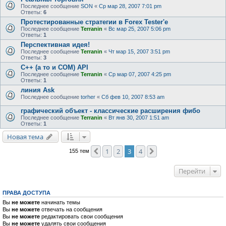
Последнее сообщение
SON
«
Ср мар 28, 2007 7:01 pm
Ответы:
6
Протестированные стратегии в Forex Tester'e
Последнее сообщение
Terranin
«
Вс мар 25, 2007 5:06 pm
Ответы:
1
Перспективная идея!
Последнее сообщение
Terranin
«
Чт мар 15, 2007 3:51 pm
Ответы:
3
С++ (а то и COM) API
Последнее сообщение
Terranin
«
Ср мар 07, 2007 4:25 pm
Ответы:
1
линия Ask
Последнее сообщение
torher
«
Сб фев 10, 2007 8:53 am
графический объект - классические расширения фибо
Последнее сообщение
Terranin
«
Вт янв 30, 2007 1:51 am
Ответы:
1
Новая тема
1
2
3
4
Пред.
След.
155 тем
Перейти
ПРАВА ДОСТУПА
Вы
не можете
начинать темы
Вы
не можете
отвечать на сообщения
Вы
не можете
редактировать свои сообщения
Вы
не можете
удалять свои сообщения