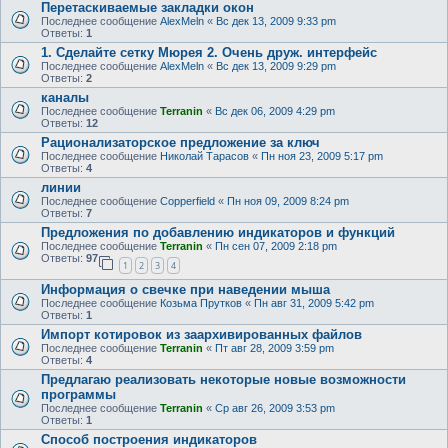
Перетаскиваемые закладки окон
Последнее сообщение
AlexMeln
«
Вс дек 13, 2009 9:33 pm
Ответы:
1
1. Сделайте сетку Мюрея 2. Очень друж. интерфейс
Последнее сообщение
AlexMeln
«
Вс дек 13, 2009 9:29 pm
Ответы:
2
каналы
Последнее сообщение
Terranin
«
Вс дек 06, 2009 4:29 pm
Ответы:
12
Рационализаторское предложение за ключ
Последнее сообщение
Николай Тарасов
«
Пн ноя 23, 2009 5:17 pm
Ответы:
4
линии
Последнее сообщение
Copperfield
«
Пн ноя 09, 2009 8:24 pm
Ответы:
7
Предложения по добавлению индикаторов и функций
Последнее сообщение
Terranin
«
Пн сен 07, 2009 2:18 pm
Ответы:
97
1
2
3
4
Информация о свечке при наведении мыша
Последнее сообщение
Козьма Прутков
«
Пн авг 31, 2009 5:42 pm
Ответы:
1
Импорт котировок из заархивированных файлов
Последнее сообщение
Terranin
«
Пт авг 28, 2009 3:59 pm
Ответы:
4
Предлагаю реализовать некоторые новые возможности
программы
Последнее сообщение
Terranin
«
Ср авг 26, 2009 3:53 pm
Ответы:
1
Способ построения индикаторов