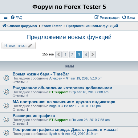
Форум по Forex Tester 5
FAQ
Регистрация
Вход
Список форумов
Forex Tester
Предложение новых функций
Предложение новых функций
Новая тема
1
2
3
4
Пред.
След.
155 тем
Темы
Время жизни бара - TimeBar
Последнее сообщение
Алексей
«
Чт авг 19, 2010 5:10 pm
Ответы:
3
Ежедневное обновление котировок добавлением.
Последнее сообщение
FT Support
«
Ср авг 18, 2010 7:08 am
Ответы:
6
MA построенная по значениям другого индикатора
Последнее сообщение
bugs01
«
Вс авг 15, 2010 9:13 pm
Ответы:
1
Расширение графика
Последнее сообщение
FT Support
«
Пн июн 28, 2010 7:58 am
Ответы:
3
Построение графика спреда. Даешь грааль в массы!
Последнее сообщение
Ilyich
«
Чт июн 03, 2010 8:19 am