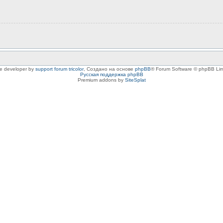
le developer by
support forum tricolor
,
Создано на основе
phpBB
® Forum Software © phpBB Lim
Русская поддержка phpBB
Premium addons by
SiteSplat