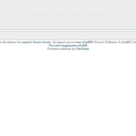
le developer by
support forum tricolor
,
Создано на основе
phpBB
® Forum Software © phpBB Lim
Русская поддержка phpBB
Premium addons by
SiteSplat