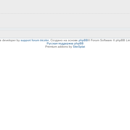
le developer by
support forum tricolor
,
Создано на основе
phpBB
® Forum Software © phpBB Lim
Русская поддержка phpBB
Premium addons by
SiteSplat