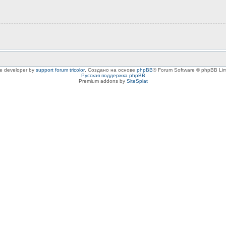
le developer by
support forum tricolor
,
Создано на основе
phpBB
® Forum Software © phpBB Lim
Русская поддержка phpBB
Premium addons by
SiteSplat